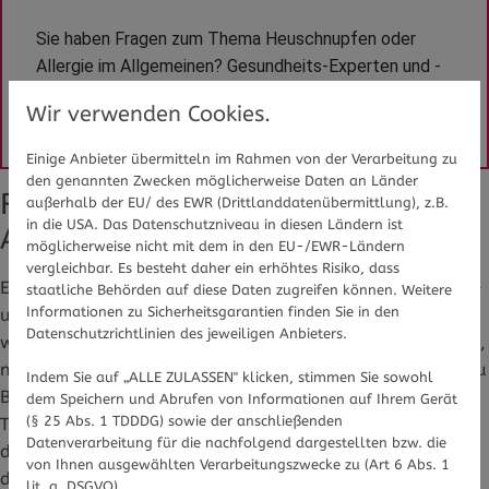
Sie haben Fragen zum Thema Heuschnupfen oder 
Allergie im Allgemeinen? Gesundheits-Experten und -
Expertinnen aus Ihrer Region beraten Sie gerne. 
Hier 
Wir verwenden Cookies.
gelangen Sie zur Expertensuche.
Einige Anbieter übermitteln im Rahmen von der Verarbeitung zu
den genannten Zwecken möglicherweise Daten an Länder
Regen und Gewitter verstärken
außerhalb der EU/ des EWR (Drittlanddatenübermittlung), z.B.
in die USA. Das Datenschutzniveau in diesen Ländern ist
Allergie-Symptome
möglicherweise nicht mit dem in den EU-/EWR-Ländern
vergleichbar. Es besteht daher ein erhöhtes Risiko, dass
Ein Großteil der Pollen sind zu groß, um durch die Nasen-
staatliche Behörden auf diese Daten zugreifen können. Weitere
Informationen zu Sicherheitsgarantien finden Sie in den
und Mundschleimhaut aufgenommen zu werden und
Datenschutzrichtlinien des jeweiligen Anbieters.
werden so auf natürliche Weise herausgefiltert. Regnet es,
nehmen die Pollen Wasser auf, werden schwerer, fallen zu
Indem Sie auf „ALLE ZULASSEN" klicken, stimmen Sie sowohl
Boden und platzen dort auf. Somit werden viele kleinere
dem Speichern und Abrufen von Informationen auf Ihrem Gerät
(§ 25 Abs. 1 TDDDG) sowie der anschließenden
Teilchen freigesetzt, die die Allergendichte in der Luft
Datenverarbeitung für die nachfolgend dargestellten bzw. die
deutlich erhöhen. Die kleineren Pollen können nun bis in
von Ihnen ausgewählten Verarbeitungszwecke zu (Art 6 Abs. 1
die Lunge vordringen und dort starkes Asthma – das
lit. a. DSGVO).