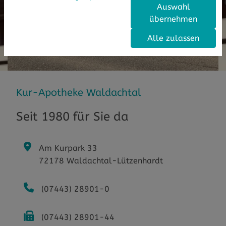
Auswahl
übernehmen
Alle zulassen
Kur-Apotheke Waldachtal
Seit 1980 für Sie da
Am Kurpark 33
72178 Waldachtal-Lützenhardt
(07443) 28901-0
(07443) 28901-44