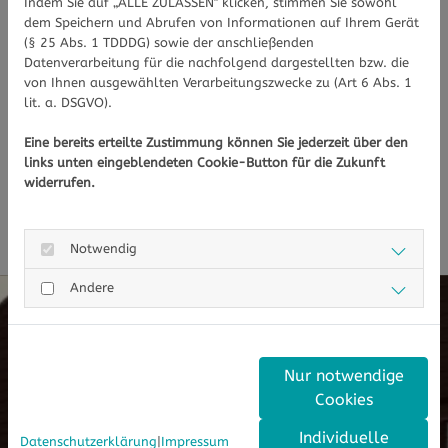
Indem Sie auf „ALLE ZULASSEN" klicken, stimmen Sie sowohl
Uhr erreichen. Wir kümmert uns dann
dem Speichern und Abrufen von Informationen auf Ihrem Gerät
schnellstmöglich um Ihr Anliegen. Oder
(§ 25 Abs. 1 TDDDG) sowie der anschließenden
nutzen Sie die “deine Apotheke”-App, um uns
Datenverarbeitung für die nachfolgend dargestellten bzw. die
von Ihnen ausgewählten Verarbeitungszwecke zu (Art 6 Abs. 1
zu kontaktieren bzw. ihre Bestellungen
lit. a. DSGVO).
bequem von zu Hause aus zu erledigen.
Eine bereits erteilte Zustimmung können Sie jederzeit über den
Kontaktdaten Kur-Apotheke
links unten eingeblendeten Cookie-Button für die Zukunft
Waldachtal
Kontaktdaten Kur-
widerrufen.
Apotheke Dornstetten
Kontaktformular
Notwendig
Andere
Nur notwendige
Cookies
Individuelle
Datenschutzerklärung
|
Impressum