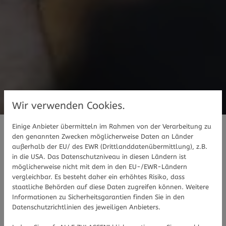
Wir verwenden Cookies.
Einige Anbieter übermitteln im Rahmen von der Verarbeitung zu
den genannten Zwecken möglicherweise Daten an Länder
Haben Sie Fragen zu unseren
außerhalb der EU/ des EWR (Drittlanddatenübermittlung), z.B.
Apotheken oder Produkten?
in die USA. Das Datenschutzniveau in diesen Ländern ist
möglicherweise nicht mit dem in den EU-/EWR-Ländern
vergleichbar. Es besteht daher ein erhöhtes Risiko, dass
staatliche Behörden auf diese Daten zugreifen können. Weitere
Gerne beraten wir Sie persönlich vor Ort. Sie
Informationen zu Sicherheitsgarantien finden Sie in den
können uns aber auch per Telefon/Fax/E-Mail
Datenschutzrichtlinien des jeweiligen Anbieters.
oder über das Kontaktformular rund um die