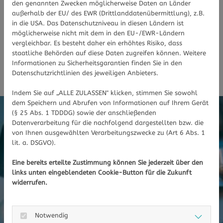
den genannten Zwecken möglicherweise Daten an Länder
breiten Leistungsangebot
außerhalb der EU/ des EWR (Drittlanddatenübermittlung), z.B.
in die USA. Das Datenschutzniveau in diesen Ländern ist
möglicherweise nicht mit dem in den EU-/EWR-Ländern
Nachfolgend sehen Sie eine Übersicht über
vergleichbar. Es besteht daher ein erhöhtes Risiko, dass
unsere Leistungen. Aber auch für Ihr ganz
staatliche Behörden auf diese Daten zugreifen können. Weitere
Informationen zu Sicherheitsgarantien finden Sie in den
individuelles Anliegen finden wir eine Lösung.
Datenschutzrichtlinien des jeweiligen Anbieters.
Indem Sie auf „ALLE ZULASSEN" klicken, stimmen Sie sowohl
dem Speichern und Abrufen von Informationen auf Ihrem Gerät
(§ 25 Abs. 1 TDDDG) sowie der anschließenden
Datenverarbeitung für die nachfolgend dargestellten bzw. die
von Ihnen ausgewählten Verarbeitungszwecke zu (Art 6 Abs. 1
lit. a. DSGVO).
Eine bereits erteilte Zustimmung können Sie jederzeit über den
links unten eingeblendeten Cookie-Button für die Zukunft
widerrufen.
Notwendig