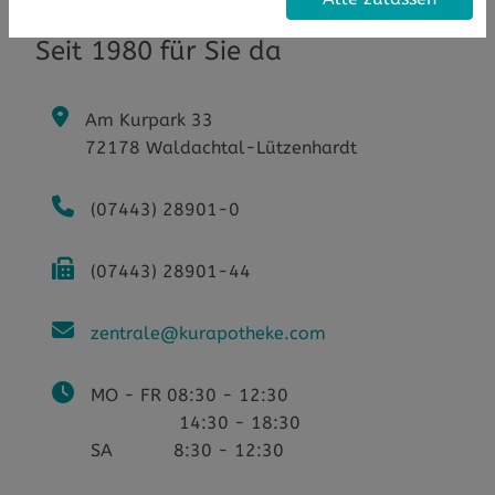
Seit 1980 für Sie da
Am Kurpark 33
72178 Waldachtal-Lützenhardt
(07443) 28901-0
(07443) 28901-44
zentrale@kurapotheke.com
MO - FR 08:30 - 12:30
14:30 - 18:30
SA 8:30 - 12:30