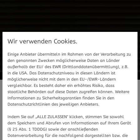
Wir verwenden Cookies.
Einige Anbieter übermitteln im Rahmen von der Verarbeitung zu
den genannten Zwecken möglicherweise Daten an Länder
außerhalb der EU/ des EWR (Drittlanddatenübermittlung), z.B.
in die USA. Das Datenschutzniveau in diesen Ländern ist
möglicherweise nicht mit dem in den EU-/EWR-Ländern
vergleichbar. Es besteht daher ein erhöhtes Risiko, dass
staatliche Behörden auf diese Daten zugreifen können. Weitere
Ihre Kur-Apotheken
Informationen zu Sicherheitsgarantien finden Sie in den
Datenschutzrichtlinien des jeweiligen Anbieters.
Wir freuen uns darauf, Sie in den Kur-
Indem Sie auf „ALLE ZULASSEN" klicken, stimmen Sie sowohl
dem Speichern und Abrufen von Informationen auf Ihrem Gerät
Apotheken Waldachtal und Dornstetten
(§ 25 Abs. 1 TDDDG) sowie der anschließenden
begrüßen zu dürfen.
Datenverarbeitung für die nachfolgend dargestellten bzw. die