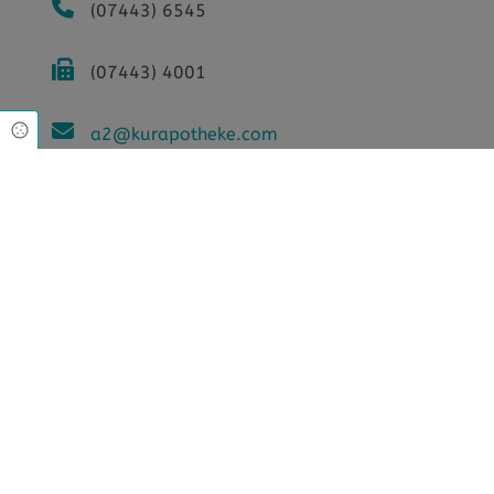
(07443) 6545
(07443) 4001
Cookie Einstellungen
a2@kurapotheke.com
MO - FR 08:30 - 13:00
14:00 - 18:30
SA 08:30 - 13:00
Google Maps inaktiv
Aufgrund Ihrer Cookie-Einstellungen
kann dieses Modul nicht geladen werden.