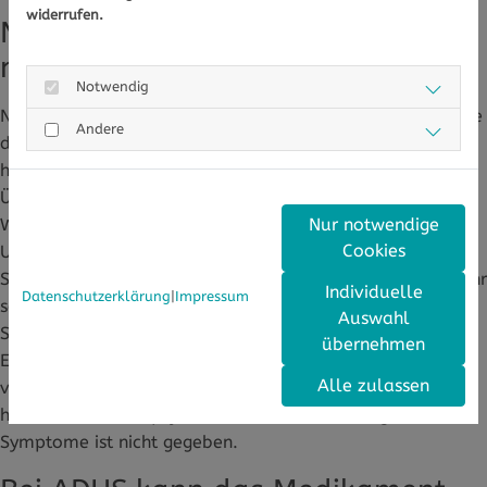
widerrufen.
Nebenwirkungen der Behandlung
mit Methylphenidat
Notwendig
Neben der erwünschten Wirkung kann Methylphenidat, wie
Andere
die meisten anderen Medikamente auch, Nebenwirkungen
haben. Sehr häufige Nebenwirkungen sind Schlaflosigkeit,
Übelkeit, Kopfschmerzen und verminderter Appetit.
Weitere, seltenere Nebenwirkungen können Nervosität,
Nur notwendige
Cookies
Unruhe, Reizbarkeit, Gewichtsverlust, Verstopfung,
Schwindel, Verwirrung, übermäßiges Schwitzen oder - sehr
Individuelle
Datenschutzerklärung
|
Impressum
selten - Halluzinationen oder Manien sein. In neueren
Auswahl
Studien wurde herausgefunden, dass die langfristige
übernehmen
Einnahme entgegen einstigen Annahmen nicht zu einem
Alle zulassen
verlangsamten Wachstum bei Kindern führt. Auch ein
höheres Risiko für psychiatrische oder neurologische
Symptome ist nicht gegeben.