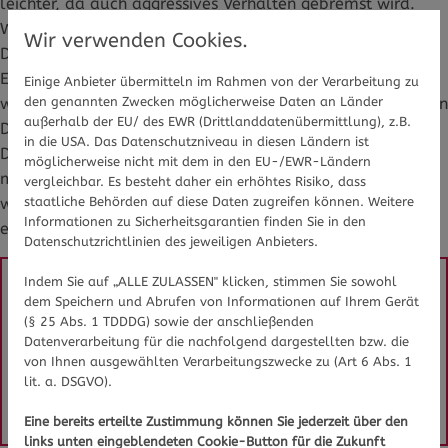
leichter, da auch aggressives Verhalten gebremst wird.
Wichtig ist, dass vor der Behandlung mit Ritalin die
Wir verwenden Cookies.
Diagnose ADHS gestellt wird und betroffene Kinder und
Eltern über Wirkung und Nebenwirkungen aufgeklärt
Einige Anbieter übermitteln im Rahmen von der Verarbeitung zu
werden. Begonnen wird die Behandlung mit einer niedrigen
den genannten Zwecken möglicherweise Daten an Länder
außerhalb der EU/ des EWR (Drittlanddatenübermittlung), z.B.
Dosis, diese wird wöchentlich gesteigert, bis die richtige
in die USA. Das Datenschutzniveau in diesen Ländern ist
Dosis erreicht ist. Da Methylphenidat auch Erwachsenen
möglicherweise nicht mit dem in den EU-/EWR-Ländern
mit ADHS helfen kann, können auch sie damit behandelt
vergleichbar. Es besteht daher ein erhöhtes Risiko, dass
werden. Sie können gewöhnlich eine höhere Dosis
staatliche Behörden auf diese Daten zugreifen können. Weitere
Informationen zu Sicherheitsgarantien finden Sie in den
einnehmen.
Datenschutzrichtlinien des jeweiligen Anbieters.
Indem Sie auf „ALLE ZULASSEN" klicken, stimmen Sie sowohl
Sie haben Fragen zu Methylphenidat oder 
dem Speichern und Abrufen von Informationen auf Ihrem Gerät
(§ 25 Abs. 1 TDDDG) sowie der anschließenden
Medikamenten/Wirkstoffen im Allgemeinen? 
Datenverarbeitung für die nachfolgend dargestellten bzw. die
Gesundheits-Experten und -Expertinnen aus Ihrer 
von Ihnen ausgewählten Verarbeitungszwecke zu (Art 6 Abs. 1
Region beraten Sie gerne. 
Hier gelangen Sie zur 
lit. a. DSGVO).
Expertensuche.
Eine bereits erteilte Zustimmung können Sie jederzeit über den
links unten eingeblendeten Cookie-Button für die Zukunft