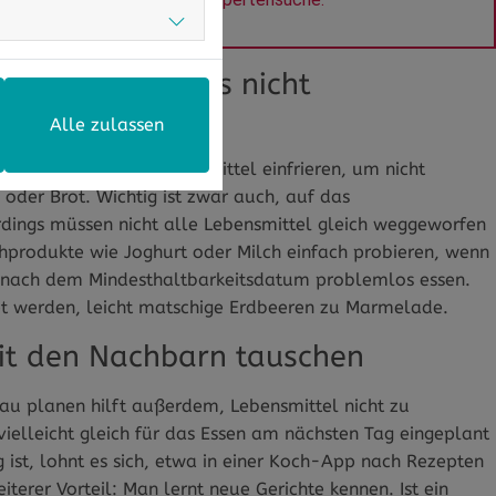
tbarkeitsdatums nicht
Alle zulassen
assen sich einige Lebensmittel einfrieren, um nicht
 oder Brot. Wichtig ist zwar auch, auf das
rdings müssen nicht alle Lebensmittel gleich weggeworfen
hprodukte wie Joghurt oder Milch einfach probieren, wenn
ch nach dem Mindesthaltbarkeitsdatum problemlos essen.
et werden, leicht matschige Erdbeeren zu Marmelade.
mit den Nachbarn tauschen
au planen hilft außerdem, Lebensmittel nicht zu
ielleicht gleich für das Essen am nächsten Tag eingeplant
 ist, lohnt es sich, etwa in einer Koch-App nach Rezepten
terer Vorteil: Man lernt neue Gerichte kennen. Ist ein