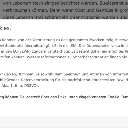
von Lebensmitteln einiges beachtet werden. Zuallererst s
verbrauchen können. Denn wenn Obst und Gemüse in groß
diese Lebensmittel schimmeln oder matschig werden und 
gute Hilfe dabei ist ein Einkaufszettel mit den Lebensmitt
ies.
Zuerst in die Kühltasche, dann sc
 im Rahmen von der Verarbeitung zu den genannten Zwecken möglicherwe
ittlanddatenübermittlung), z.B. in die USA. Das Datenschutzniveau in d
Zum Einkaufen sollten wir außerdem eine Kühltasche mit
in den EU-/EWR-Ländern vergleichbar. Es besteht daher ein erhöhtes Ris
können Obst und Gemüse, aber auch Eis oder andere tiefg
eifen können. Weitere Informationen zu Sicherheitsgarantien finden Sie 
Produkten wie Fleisch oder Fisch, die gerne auf dem Grill
Werden sie zu warm, können sie leicht verderben. Und auc
" klicken, stimmen Sie sowohl dem Speichern und Abrufen von Informat
werden, sollten wir den Heimweg schnell antreten. Denn 
hließenden Datenverarbeitung für die nachfolgend dargestellten bzw. 
unterwegs Schaden nehmen könnten. Zu Hause sollten die
 Abs. 1 lit. a. DSGVO).
Obst und Gemüse in das Gemüsefach, darüber Fleisch und
ung können Sie jederzeit über den links unten eingeblendeten Cookie-But
gelagert werden, dort ist es kühler.
Sie haben Fragen zum Thema Nachhaltigkeit bei Lebensmi
Experten und -Expertinnen aus Ihrer Region beraten Sie ge