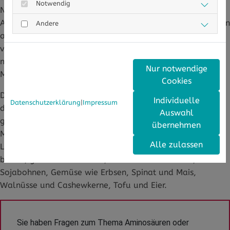
Notwendig
Nahrungsergänzungsmitteln auf eine Kombination dieser
Aminosäuren, denn sie sollen die Produktion von Proteinen
Andere
am besten ankurbeln und außerdem den Muskelabbau
verhindern. Deshalb werden häufig Kapseln oder Pulver
mit den BCAA-Aminosäuren angeboten, die dem
Nur notwendige
Muskelaufbau helfen sollen.
Cookies
Doch sind sie wirklich nötig? Für Freizeitsportler reicht es,
Individuelle
Datenschutzerklärung
|
Impressum
den Körper über eine ausgewogene Ernährung mit
Auswahl
genügend Aminosäuren zu versorgen und den
übernehmen
Muskelaufbau voranzubringen. Zu den geeigneten
Alle zulassen
Lebensmitteln, die dem Körper helfen, Aminosäuren zu
bilden, gehören: Hühnchen, Rindfleisch und Lachs,
Sojabohnen, Gemüse wie Erbsen, Spinat und Mais,
Walnüsse und Cashewkerne, Tofu und Eier.
Sie haben Fragen zum Thema Aminosäuren oder 