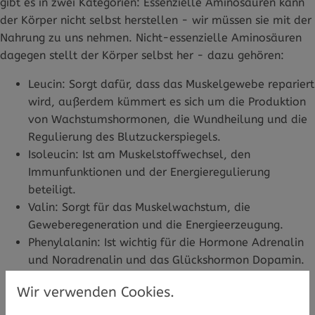
gibt es in zwei Kategorien: Essenzielle Aminosäuren kann
der Körper nicht selbst herstellen - wir müssen sie mit der
Nahrung zu uns nehmen. Nicht-essenzielle Aminosäuren
dagegen stellt der Körper selbst her - dazu gehören:
Leucin: Sorgt dafür, dass das Muskelgewebe repariert
wird, außerdem kümmert es sich um die Produktion
von Wachstumshormonen, die Wundheilung und die
Regulierung des Blutzuckerspiegels.
Isoleucin: Ist am Muskelstoffwechsel, den
Immunfunktionen und der Energieregulierung
beteiligt.
Valin: Sorgt für das Muskelwachstum, die
Geweberegeneration und die Energieerzeugung.
Phenylalanin: Ist wichtig für die Hormone Adrenalin
und Noradrenalin und das Glückshormon Dopamin.
Methionin: Unterstützt den Aufbau der Mineralstoffe
Wir verwenden Cookies.
Zink und Selen, das Wachstum von Gewebe und den
Stoffwechsel.