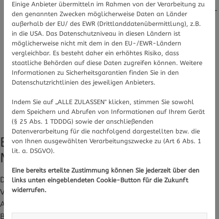
Einige Anbieter übermitteln im Rahmen von der Verarbeitung zu
Tryptophan: Reguliert die Produktion von Serotonin -
den genannten Zwecken möglicherweise Daten an Länder
das „Wohlfühlhormon“ reguliert Stimmung, Schlaf
außerhalb der EU/ des EWR (Drittlanddatenübermittlung), z.B.
in die USA. Das Datenschutzniveau in diesen Ländern ist
und Appetit.
möglicherweise nicht mit dem in den EU-/EWR-Ländern
Threonin: Ist ein Bestandteil von Kollagen und
vergleichbar. Es besteht daher ein erhöhtes Risiko, dass
Elastin, die für die Struktur von Haut und
staatliche Behörden auf diese Daten zugreifen können. Weitere
Bindegewebe zuständig sind, und ist beteiligt am
Informationen zu Sicherheitsgarantien finden Sie in den
Datenschutzrichtlinien des jeweiligen Anbieters.
Fettstoffwechsel.
Lysin: Trägt zum Fettstoffwechsel und Erhalt von
Indem Sie auf „ALLE ZULASSEN" klicken, stimmen Sie sowohl
Muskel- und Bindegewebe bei.
dem Speichern und Abrufen von Informationen auf Ihrem Gerät
(§ 25 Abs. 1 TDDDG) sowie der anschließenden
Datenverarbeitung für die nachfolgend dargestellten bzw. die
BCAA: Ein Wundermittel für den
von Ihnen ausgewählten Verarbeitungszwecke zu (Art 6 Abs. 1
lit. a. DSGVO).
Muskelaufbau?
Eine bereits erteilte Zustimmung können Sie jederzeit über den
Drei dieser Aminosäuren - nämlich Leucin, Isoleucin und
links unten eingeblendeten Cookie-Button für die Zukunft
widerrufen.
Valin - sind sogenannte „verzweigtkettige Aminosäuren“.
Auf Englisch: branched chain amino acids, abgekürzt
BCAA. Kraftsportler setzen häufig bei