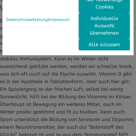
Winter fit
Cookies
Individuelle
Datenschutzerklärung
|
Impressum
Ein weiterer Stoff, der fehlt, wenn es an Sonnenlicht
Auswahl
mangelt, ist Vitamin D. Das wird normalerweise im Körper
übernehmen
gebildet, wenn die Haut ausreichend Sonne abbekommt.
Vitamin D unterstützt nicht nur das Knochenwachstum, es
Alle zulassen
hilft auch bei bestimmten Krankheiten und sorgt für ein
stabiles Immunsystem. Kann es im Winter nicht
ausreichend gebildet werden, werden wir schneller krank,
was sich oft auch auf die Psyche auswirkt. Vitamin D gibt
es in der Apotheke in Tablettenform, aber auch hier gilt:
Ein Spaziergang an der frischen Luft, selbst bei wenig
Sonnenlicht, hilft bei der Bildung des Vitamins im Körper.
Überhaupt ist Bewegung ein weiteres Mittel, auch im
Winter positiv gestimmt und fit zu bleiben. Denn auch
Sport unterstützt die Bildung von Serotonin und Dopamin,
einem Neurotransmitter, der auch als “Botenstoff des
Glücks” bekannt ist und so aus dem Stimmungstief hilft.