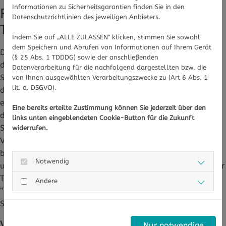
Informationen zu Sicherheitsgarantien finden Sie in den
Raus in die Natur oder vor die
Datenschutzrichtlinien des jeweiligen Anbieters.
Tageslichtlampe
Indem Sie auf „ALLE ZULASSEN" klicken, stimmen Sie sowohl
dem Speichern und Abrufen von Informationen auf Ihrem Gerät
Deshalb ist es auch bei grauem Wetter wichtig, nach
(§ 25 Abs. 1 TDDDG) sowie der anschließenden
draußen zu gehen. Es kommt nämlich immer noch genug
Datenverarbeitung für die nachfolgend dargestellten bzw. die
Sonnenlicht durch, um das Serotonin anzukurbeln. Wem
von Ihnen ausgewählten Verarbeitungszwecke zu (Art 6 Abs. 1
lit. a. DSGVO).
das nicht möglich ist, der kann darüber nachdenken, sich
eine Tageslichtlampe anzuschaffen. Die sorgt dafür, dass
Eine bereits erteilte Zustimmung können Sie jederzeit über den
die innere Uhr wieder ins Gleichgewicht kommt und das
links unten eingeblendeten Cookie-Button für die Zukunft
Schlafhormon nicht so viele Stunden für Müdigkeit sorgt.
widerrufen.
Vorher sollte man allerdings zum Augenarzt gehen, denn
bei einigen Augenerkrankungen ist diese Art von Licht
Notwendig
ungeeignet. Morgens sorgt etwa eine halbe Stunde vor der
Tageslichtlampe für den fitteren Start in den Tag, Diese
Andere
“Lichtduschen” mit einer Stärke von 10.000 Lux hellen die
Stimmung nach und nach wieder auf.
Vitamin D und Sport halten auch im
Nur notwendige