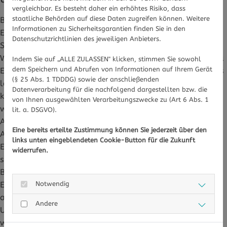
vergleichbar. Es besteht daher ein erhöhtes Risiko, dass
staatliche Behörden auf diese Daten zugreifen können. Weitere
Bei Männer können die ersten spezifischen Symptome
Informationen zu Sicherheitsgarantien finden Sie in den
Entzündungen der Harnröhre sein. Bemerkt wird die durch
Datenschutzrichtlinien des jeweiligen Anbieters.
Schmerzen beim Wasserlassen oder Ausfluss von Eiter.
Wenn die Bakterien von dort weiter aufsteigen, kann es zu
Indem Sie auf „ALLE ZULASSEN" klicken, stimmen Sie sowohl
dem Speichern und Abrufen von Informationen auf Ihrem Gerät
Entzündungen der Prostata oder der Hoden kommen, was
(§ 25 Abs. 1 TDDDG) sowie der anschließenden
langfristig zur Unfruchtbarkeit führen kann. Bei Frauen
Datenverarbeitung für die nachfolgend dargestellten bzw. die
können sich Harnröhre und Gebärmutterhals entzünden,
von Ihnen ausgewählten Verarbeitungszwecke zu (Art 6 Abs. 1
was durch einen starken Ausfluss erkannt werden kann.
lit. a. DSGVO).
Außerdem ist ebenfalls das Wasserlassen schmerzhaft.
Eine bereits erteilte Zustimmung können Sie jederzeit über den
Allerdings haben Frauen oft gar keine Symptome, die
links unten eingeblendeten Cookie-Button für die Zukunft
Erkrankung bleibt unbemerkt und die Bakterien können
widerrufen.
sich so weiter ausbreiten. Unbehandelt können sich die
Bakterien in der Gebärmutter, im Eileiter und in den
Eierstöcken ausbreiten. Auch dann bleiben oft Symptome
Notwendig
aus. Einige Patientinnen haben allerdings Schmerzen im
Andere
Unterbauch, Ausfluss oder Blutungen. Ist die Krankheit so
weit fortgeschritten, erhöht sich auch das Risiko für