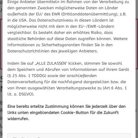
Einige Anbieter übermitteln im Rahmen von der Verarbeitung zu
diesem Jahr werden auch Frauen zwischen 70 und 76
den genannten Zwecken möglicherweise Daten an Länder
Jahren zum regelmäßigen Screening eingeladen.
außerhalb der EU/ des EWR (Drittlanddatenübermittlung), z.B.
in die USA. Das Datenschutzniveau in diesen Ländern ist
möglicherweise nicht mit dem in den EU-/EWR-Ländern
Sie haben Fragen zum Thema Brustkrebs oder 
vergleichbar. Es besteht daher ein erhöhtes Risiko, dass
staatliche Behörden auf diese Daten zugreifen können. Weitere
Frauengesundheit im Allgemeinen? Gesundheits-
Informationen zu Sicherheitsgarantien finden Sie in den
Experten und -Expertinnen aus Ihrer Region beraten 
Datenschutzrichtlinien des jeweiligen Anbieters.
Sie gerne. 
Hier gelangen Sie zur Expertensuche.
Indem Sie auf „ALLE ZULASSEN" klicken, stimmen Sie sowohl
dem Speichern und Abrufen von Informationen auf Ihrem Gerät
(§ 25 Abs. 1 TDDDG) sowie der anschließenden
So funktioniert eine
Datenverarbeitung für die nachfolgend dargestellten bzw. die
Mammographie
von Ihnen ausgewählten Verarbeitungszwecke zu (Art 6 Abs. 1
lit. a. DSGVO).
Bei der Mammographie wird die Brust mithilfe von
Eine bereits erteilte Zustimmung können Sie jederzeit über den
Röntgenstrahlen untersucht. So lassen sich Veränderungen
links unten eingeblendeten Cookie-Button für die Zukunft
im Brustgewebe erkennen. Bei der ambulanten
widerrufen.
Untersuchung wird jede Brust zwischen zwei Plexiglas-
Scheiben zusammengedrückt und von verschiedenen