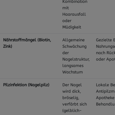
Kombination
mit
Haarausfall
oder
Müdigkeit
Nährstoffmängel (Biotin,
Allgemeine
Gezielte
Zink)
Schwächung
Nahrungs
der
nach Rück
Nagelstruktur,
oder Apo
langsames
Wachstum
Pilzinfektion (Nagelpilz)
Der Nagel
Lokale B
wird dick,
Antipilzm
bröselig,
Apotheke 
verfärbt sich
Behandlu
(gelblich-