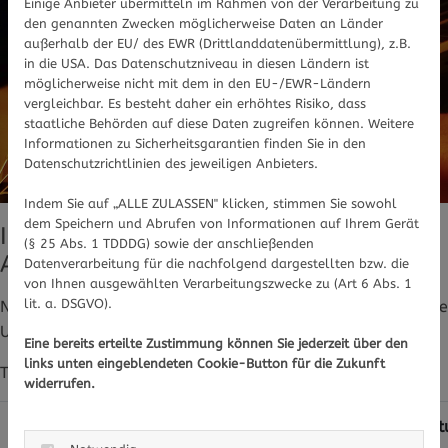
Einige Anbieter übermitteln im Rahmen von der Verarbeitung zu
den genannten Zwecken möglicherweise Daten an Länder
außerhalb der EU/ des EWR (Drittlanddatenübermittlung), z.B.
in die USA. Das Datenschutzniveau in diesen Ländern ist
möglicherweise nicht mit dem in den EU-/EWR-Ländern
vergleichbar. Es besteht daher ein erhöhtes Risiko, dass
staatliche Behörden auf diese Daten zugreifen können. Weitere
Informationen zu Sicherheitsgarantien finden Sie in den
Datenschutzrichtlinien des jeweiligen Anbieters.
Indem Sie auf „ALLE ZULASSEN" klicken, stimmen Sie sowohl
Foto von
Patti Black
auf
Unsplash
dem Speichern und Abrufen von Informationen auf Ihrem Gerät
Innere Ursachen (gesundheitliche
(§ 25 Abs. 1 TDDDG) sowie der anschließenden
Auslöser)
Datenverarbeitung für die nachfolgend dargestellten bzw. die
von Ihnen ausgewählten Verarbeitungszwecke zu (Art 6 Abs. 1
lit. a. DSGVO).
Neben äußeren Einflüssen können auch innere Faktoren die
Ursache der
brüchigen Nägel
sein
Eine bereits erteilte Zustimmung können Sie jederzeit über den
links unten eingeblendeten Cookie-Button für die Zukunft
Tabelle: Ursachen von brüchigen Nägeln und Tipps dazu
widerrufen.
Mögliche Ursache
Symptome
Was Sie t