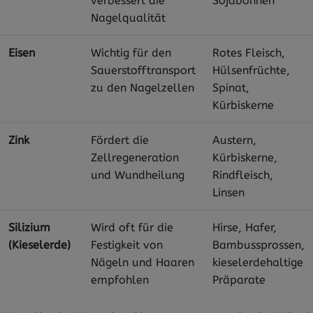
verbessert die
Sojabohnen
Nagelqualität
Eisen
Wichtig für den
Rotes Fleisch,
Sauerstofftransport
Hülsenfrüchte,
zu den Nagelzellen
Spinat,
Kürbiskerne
Zink
Fördert die
Austern,
Zellregeneration
Kürbiskerne,
und Wundheilung
Rindfleisch,
Linsen
Silizium
Wird oft für die
Hirse, Hafer,
(Kieselerde)
Festigkeit von
Bambussprossen,
Nägeln und Haaren
kieselerdehaltige
empfohlen
Präparate