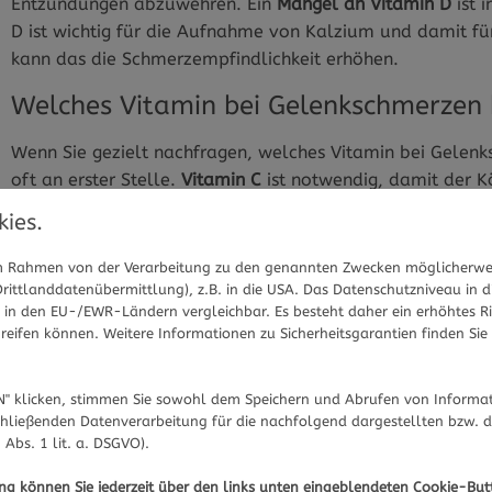
Entzündungen abzuwehren. Ein
Mangel an Vitamin D
ist 
D ist wichtig für die Aufnahme von Kalzium und damit für 
kann das die Schmerzempfindlichkeit erhöhen.
Welches Vitamin bei Gelenkschmerzen 
Wenn Sie gezielt nachfragen, welches Vitamin bei Gelenk
oft an erster Stelle.
Vitamin C
ist notwendig, damit der K
Hauptbestandteil des Gelenkknorpels und sorgt für seine 
ies.
kleine Schäden am Knorpel schlechter reparieren. Auch
V
es schützt die Zellen vor aggressiven Sauerstoffverbindu
 im Rahmen von der Verarbeitung zu den genannten Zwecken möglicherwe
ittlanddatenübermittlung), z.B. in die USA. Das Datenschutzniveau in d
Die Bedeutung von Magnesium und 
in den EU-/EWR-Ländern vergleichbar. Es besteht daher ein erhöhtes Ris
eifen können. Weitere Informationen zu Sicherheitsgarantien finden Sie 
Zusätzlich sollten Sie auf
Magnesium
achten. Ein Mangel
Muskeln die Gelenke führen und stützen, führt eine daue
" klicken, stimmen Sie sowohl dem Speichern und Abrufen von Informat
Gelenkflächen zusätzlich. Auch Omega-3-Fettsäuren sind 
hließenden Datenverarbeitung für die nachfolgend dargestellten bzw. 
fettem Seefisch. Diese Fettsäuren helfen dabei, Entzündu
 Abs. 1 lit. a. DSGVO).
Fleisch und Wurst sollten eher vermieden werden. Die da
ung können Sie jederzeit über den links unten eingeblendeten Cookie-But