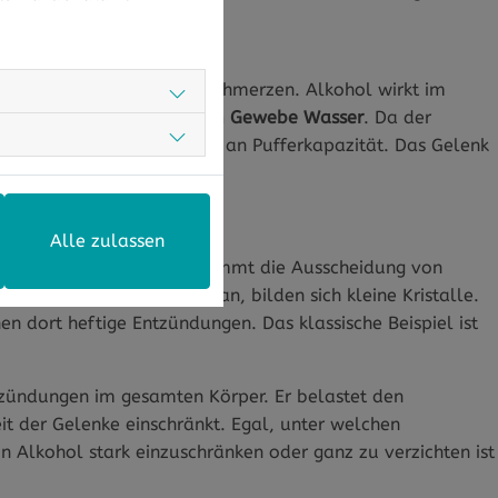
enkschmerzen
schen Alkohol und Gelenkschmerzen. Alkohol wirkt im
gsapparat. Er
entzieht dem Gewebe Wasser
. Da der
erliert er bei Dehydration an Pufferkapazität. Das Gelenk
Alle zulassen
u Gicht neigen. Alkohol hemmt die Ausscheidung von
rnsäure im Blut zu stark an, bilden sich kleine Kristalle.
en dort heftige Entzündungen. Das klassische Beispiel ist
tzündungen im gesamten Körper. Er belastet den
it der Gelenke einschränkt. Egal, unter welchen
 Alkohol stark einzuschränken oder ganz zu verzichten ist