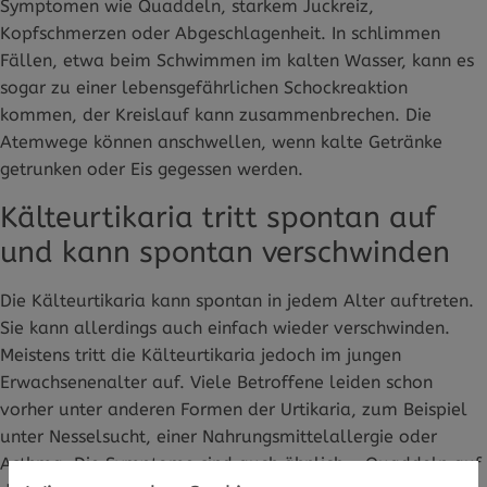
Symptomen wie Quaddeln, starkem Juckreiz,
Kopfschmerzen oder Abgeschlagenheit. In schlimmen
Fällen, etwa beim Schwimmen im kalten Wasser, kann es
sogar zu einer lebensgefährlichen Schockreaktion
kommen, der Kreislauf kann zusammenbrechen. Die
Atemwege können anschwellen, wenn kalte Getränke
getrunken oder Eis gegessen werden.
Kälteurtikaria tritt spontan auf
und kann spontan verschwinden
Die Kälteurtikaria kann spontan in jedem Alter auftreten.
Sie kann allerdings auch einfach wieder verschwinden.
Meistens tritt die Kälteurtikaria jedoch im jungen
Erwachsenenalter auf. Viele Betroffene leiden schon
vorher unter anderen Formen der Urtikaria, zum Beispiel
unter Nesselsucht, einer Nahrungsmittelallergie oder
Asthma. Die Symptome sind auch ähnlich - Quaddeln auf