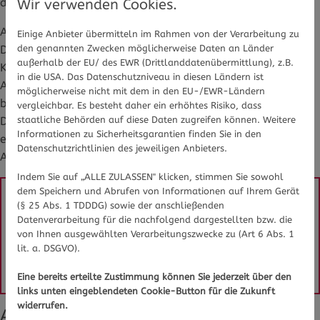
der Haut, Juckreiz oder Atemnot.
Wir verwenden Cookies.
Außerdem können Infektionskrankheiten wie Pfeiffersches
Einige Anbieter übermitteln im Rahmen von der Verarbeitung zu
den genannten Zwecken möglicherweise Daten an Länder
Drüsenfieber, Windpocken, Masern oder Hepatitis die
außerhalb der EU/ des EWR (Drittlanddatenübermittlung), z.B.
Kälteurtikaria begünstigen. Ausgelöst werden kann das
in die USA. Das Datenschutzniveau in diesen Ländern ist
Auftreten einer Kälteurtikaria auch die Einnahme
möglicherweise nicht mit dem in den EU-/EWR-Ländern
bestimmter Medikamente wie Aspirin, Ibuprofen,
vergleichbar. Es besteht daher ein erhöhtes Risiko, dass
staatliche Behörden auf diese Daten zugreifen können. Weitere
Diclofenac, Indometacin, ACE-Hemmer, orale
Informationen zu Sicherheitsgarantien finden Sie in den
eingenommene Empfängnisverhütungsmittel oder
Datenschutzrichtlinien des jeweiligen Anbieters.
Antibiotika.
Indem Sie auf „ALLE ZULASSEN" klicken, stimmen Sie sowohl
dem Speichern und Abrufen von Informationen auf Ihrem Gerät
(§ 25 Abs. 1 TDDDG) sowie der anschließenden
Sie haben Fragen zu Kälteallergie oder Allergie im 
Datenverarbeitung für die nachfolgend dargestellten bzw. die
Allgemeinen? Gesundheits-Experten und -Expertinnen 
von Ihnen ausgewählten Verarbeitungszwecke zu (Art 6 Abs. 1
aus Ihrer Region beraten Sie gerne. 
Hier gelangen Sie 
lit. a. DSGVO).
zur Expertensuche.
Eine bereits erteilte Zustimmung können Sie jederzeit über den
links unten eingeblendeten Cookie-Button für die Zukunft
widerrufen.
Auslöser der Symptome meiden