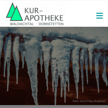
Foto:
Ilona Frey
,
Unsplash