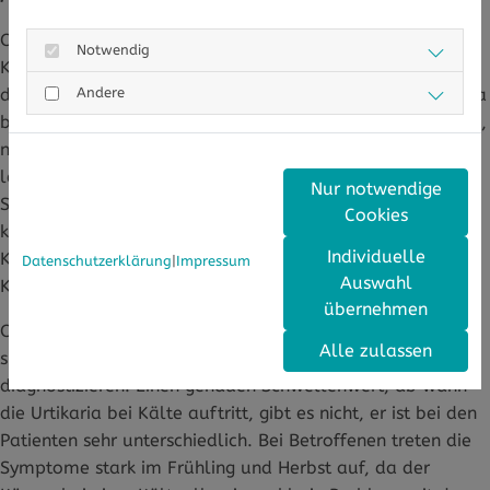
Oft ist es angeraten, zunächst die auslösenden
Notwendig
Krankheiten zu therapieren. Oft verschwindet dann auch
Andere
die Urtikaria bei Kälte wieder. Wer akut unter der Urtikaria
bei Kälte leidet, sollte die Auslöser meiden. Wichtig ist es,
nicht in kaltem Wasser schwimmen, da das
lebensgefährlich sein kann. Es gilt auch, keine kalten
Nur notwendige
Speisen oder Getränke zu sich nehmen. Im Winter, bei
Cookies
kalten Temperaturen, sollte die Haut möglichst mit
Individuelle
Kleidung bedeckt sein, damit sie nicht mit der Kälte in
Datenschutzerklärung
|
Impressum
Auswahl
Kontakt kommt.
übernehmen
Ob es sich wirklich um eine Kälteurtikaria handelt, lässt
Alle zulassen
sich durch eine standardisierte Kältetestung
diagnostizieren. Einen genauen Schwellenwert, ab wann
die Urtikaria bei Kälte auftritt, gibt es nicht, er ist bei den
Patienten sehr unterschiedlich. Bei Betroffenen treten die
Symptome stark im Frühling und Herbst auf, da der