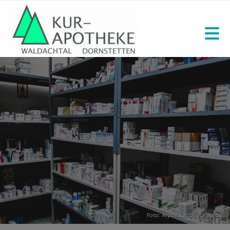
Foto:
Árpád Czapp
,
Unsplash