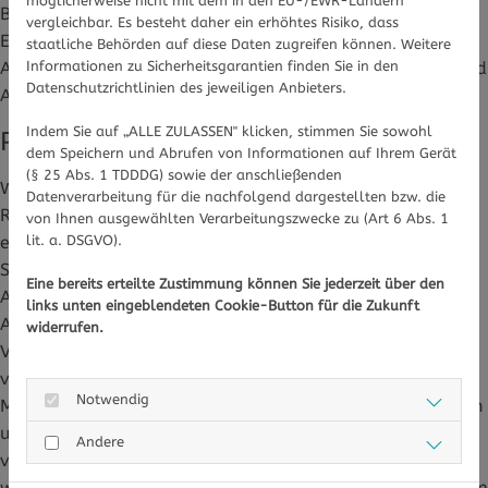
möglicherweise nicht mit dem in den EU-/EWR-Ländern
Biochemie wichtige Fächer. Nach allen drei Teilen wird ein
vergleichbar. Es besteht daher ein erhöhtes Risiko, dass
Examen abgelegt. Werden diese bestanden, kann die
staatliche Behörden auf diese Daten zugreifen können. Weitere
Informationen zu Sicherheitsgarantien finden Sie in den
Approbation - die Berufserlaubnis für Apothekerinnen und
Datenschutzrichtlinien des jeweiligen Anbieters.
Apotheker - beantragt werden.
Indem Sie auf „ALLE ZULASSEN" klicken, stimmen Sie sowohl
PTA: Mittlere Reife und Ausbildung
dem Speichern und Abrufen von Informationen auf Ihrem Gerät
(§ 25 Abs. 1 TDDDG) sowie der anschließenden
Wer PTA werden möchte, sollte mindestens eine mittlere
Datenverarbeitung für die nachfolgend dargestellten bzw. die
Reife haben. Die Ausbildung erfolgt zwei Jahre lang an
von Ihnen ausgewählten Verarbeitungszwecke zu (Art 6 Abs. 1
lit. a. DSGVO).
einer staatlichen oder staatlich anerkannten privaten
Schule und einem halben Jahr Praktikum in einer
Eine bereits erteilte Zustimmung können Sie jederzeit über den
Apotheke. Anschließend hat die oder der PTA in der
links unten eingeblendeten Cookie-Button für die Zukunft
Apotheke umfangreiche Aufgaben: Sie reichen von dem
widerrufen.
Verkauf und der Beratung der Kunden zu den
verschriebenen oder in der Apotheke frei verkäuflichen
Notwendig
Medikamenten über die Herstellung von Salben, Tinkturen
und Tabletten bis zur Durchführung von Labortests und
Andere
vielem mehr. Apothekerassistentinnen und -assistenten
werden heute nicht mehr ausgebildet, da sich das Studium