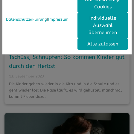
Cookies
Individuelle
Datenschutzerklärung
|
Impressum
Auswahl
übernehmen
Alle zulassen
Tschüss, Schnupfen: So kommen Kinder gut
durch den Herbst
13. September 2023
Die Kinder gehen wieder in die Kita und in die Schule und es
geht wieder los: Die Nase läuft, es wird gehustet, manchmal
kommt Fieber dazu.