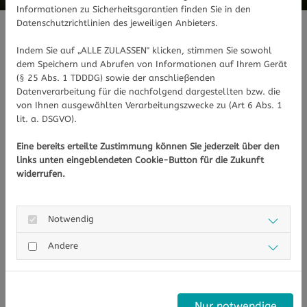
Informationen zu Sicherheitsgarantien finden Sie in den
Datenschutzrichtlinien des jeweiligen Anbieters.
Mit unseren Inhalten bieten wir
Indem Sie auf „ALLE ZULASSEN" klicken, stimmen Sie sowohl
dem Speichern und Abrufen von Informationen auf Ihrem Gerät
Ihnen Mehrwert - weil uns Ihre
(§ 25 Abs. 1 TDDDG) sowie der anschließenden
Datenverarbeitung für die nachfolgend dargestellten bzw. die
Gesundheit am Herzen liegt.
von Ihnen ausgewählten Verarbeitungszwecke zu (Art 6 Abs. 1
lit. a. DSGVO).
Hier informieren wir Sie über diverse
Eine bereits erteilte Zustimmung können Sie jederzeit über den
gesundheitliche Themen und die aktuellsten
links unten eingeblendeten Cookie-Button für die Zukunft
widerrufen.
News aus unseren Apotheken.
Notwendig
Andere
Nur notwendige