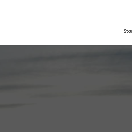
N
Sta