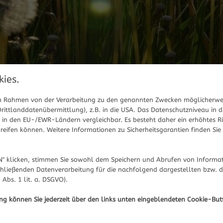
ies.
 im Rahmen von der Verarbeitung zu den genannten Zwecken möglicherwe
ittlanddatenübermittlung), z.B. in die USA. Das Datenschutzniveau in d
in den EU-/EWR-Ländern vergleichbar. Es besteht daher ein erhöhtes Ris
eifen können. Weitere Informationen zu Sicherheitsgarantien finden Sie 
" klicken, stimmen Sie sowohl dem Speichern und Abrufen von Informat
hließenden Datenverarbeitung für die nachfolgend dargestellten bzw. 
 Abs. 1 lit. a. DSGVO).
Hier informieren wir Sie über diverse gesun
Apotheken.
ung können Sie jederzeit über den links unten eingeblendeten Cookie-But
 am