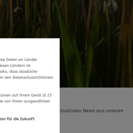
ise Daten an Länder
iesen Ländern ist
iko, dass staatliche
in den Datenschutzrichtlinien
ionen auf Ihrem Gerät (§ 25
die von Ihnen ausgewählten
dheitliche Themen und die aktuellsten News aus unseren
ton für die Zukunft