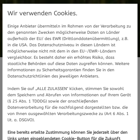
Wir verwenden Cookies.
Einige Anbieter übermitteln im Rahmen von der Verarbeitung zu
den genannten Zwecken möglicherweise Daten an Länder
außerhalb der EU/ des EWR (Drittlanddatenübermittlung), z.B.
in die USA. Das Datenschutzniveau in diesen Ländern ist
möglicherweise nicht mit dem in den EU-/EWR-Ländern
vergleichbar. Es besteht daher ein erhöhtes Risiko, dass
staatliche Behörden auf diese Daten zugreifen können. Weitere
Informationen zu Sicherheitsgarantien finden Sie in den
Mit unseren Inhalten bieten wir
Datenschutzrichtlinien des jeweiligen Anbieters.
Ihnen Mehrwert - weil uns Ihre
Indem Sie auf „ALLE ZULASSEN" klicken, stimmen Sie sowohl
dem Speichern und Abrufen von Informationen auf Ihrem Gerät
Gesundheit am Herzen liegt.
(§ 25 Abs. 1 TDDDG) sowie der anschließenden
Datenverarbeitung für die nachfolgend dargestellten bzw. die
von Ihnen ausgewählten Verarbeitungszwecke zu (Art 6 Abs. 1
Hier informieren wir Sie über diverse
lit. a. DSGVO).
gesundheitliche Themen und die aktuellsten
Eine bereits erteilte Zustimmung können Sie jederzeit über den
News aus unseren Apotheken.
links unten eingeblendeten Cookie-Button für die Zukunft