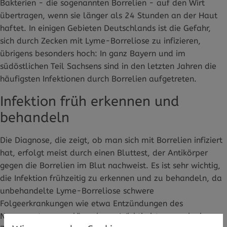
Bakterien - die sogenannten Borrelien - auf den Wirt
übertragen, wenn sie länger als 24 Stunden an der Haut
haftet. In einigen Gebieten Deutschlands ist die Gefahr,
sich durch Zecken mit Lyme-Borreliose zu infizieren,
übrigens besonders hoch: In ganz Bayern und im
südöstlichen Teil Sachsens sind in den letzten Jahren die
häufigsten Infektionen durch Borrelien aufgetreten.
Infektion früh erkennen und
behandeln
Die Diagnose, die zeigt, ob man sich mit Borrelien infiziert
hat, erfolgt meist durch einen Bluttest, der Antikörper
gegen die Borrelien im Blut nachweist. Es ist sehr wichtig,
die Infektion frühzeitig zu erkennen und zu behandeln, da
unbehandelte Lyme-Borreliose schwere
Folgeerkrankungen wie etwa Entzündungen des
Nervensystems auslösen kann. Wichtig ist es, nach einem