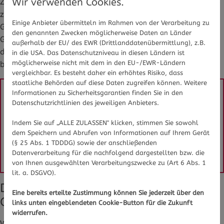
Wir verwenden Cookies.
Zeckenstich auf mögliche Symptome der Lyme-Borreliose
zu achten: Meist sind sie ähnlich wie die Symptome einer
Einige Anbieter übermitteln im Rahmen von der Verarbeitung zu
Grippe, dazu können rote Hautausschläge und
den genannten Zwecken möglicherweise Daten an Länder
Gelenkschmerzen kommen. Allerdings kann es auch sein,
außerhalb der EU/ des EWR (Drittlanddatenübermittlung), z.B.
dass die Infektion mit den Borrelien komplett unbemerkt
in die USA. Das Datenschutzniveau in diesen Ländern ist
möglicherweise nicht mit dem in den EU-/EWR-Ländern
bleibt, da sie völlig ohne Symptome verläuft.
vergleichbar. Es besteht daher ein erhöhtes Risiko, dass
staatliche Behörden auf diese Daten zugreifen können. Weitere
Informationen zu Sicherheitsgarantien finden Sie in den
Sie haben Fragen zu Lyme-Borreliose oder dem
Datenschutzrichtlinien des jeweiligen Anbieters.
Immunsystem/Infektionen im Allgemeinen?
Indem Sie auf „ALLE ZULASSEN" klicken, stimmen Sie sowohl
Gesundheits-Experten und -Expertinnen aus Ihrer
dem Speichern und Abrufen von Informationen auf Ihrem Gerät
Region beraten Sie gerne.
Hier gelangen Sie zur
(§ 25 Abs. 1 TDDDG) sowie der anschließenden
Expertensuche.
Datenverarbeitung für die nachfolgend dargestellten bzw. die
von Ihnen ausgewählten Verarbeitungszwecke zu (Art 6 Abs. 1
lit. a. DSGVO).
Die zweite Phase greift bereits die
Eine bereits erteilte Zustimmung können Sie jederzeit über den
Organe an
links unten eingeblendeten Cookie-Button für die Zukunft
widerrufen.
Wenn die Infektion nicht behandelt wird, kann sie in die