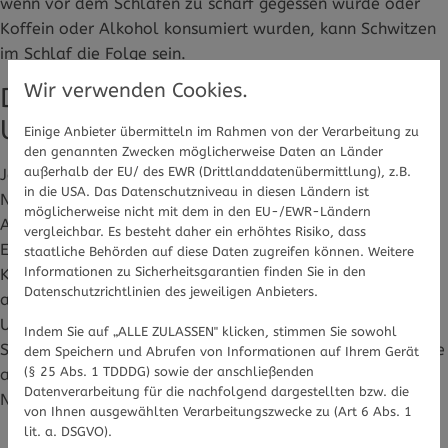
wenn vor dem Schlafen zu scharf gegessen wurde oder
Koffein oder Alkohol konsumiert wurden, kann Schwitzen
im Schlaf die Folge sein.
Wir verwenden Cookies.
Diese Medikamente können
Ursachen für Nachtschweiß sein
Einige Anbieter übermitteln im Rahmen von der Verarbeitung zu
den genannten Zwecken möglicherweise Daten an Länder
außerhalb der EU/ des EWR (Drittlanddatenübermittlung), z.B.
Jedoch können auch Krankheiten der Auslöser für
in die USA. Das Datenschutzniveau in diesen Ländern ist
Nachtschweiß sein. Dazu zählen etwa
möglicherweise nicht mit dem in den EU-/EWR-Ländern
Autoimmunerkrankungen wie Diabetes, neurologische
vergleichbar. Es besteht daher ein erhöhtes Risiko, dass
Erkrankungen, Virusinfekte oder - in seltenen Fällen -
staatliche Behörden auf diese Daten zugreifen können. Weitere
Informationen zu Sicherheitsgarantien finden Sie in den
Krebs. Doch auch die Medikamente, die gegen diese und
Datenschutzrichtlinien des jeweiligen Anbieters.
andere Krankheiten eingenommen werden, können
Ursachen für das Schwitzen in der Nacht sein. Starkes
Indem Sie auf „ALLE ZULASSEN" klicken, stimmen Sie sowohl
Schwitzen in der Nacht ist meistens in der Packungsbeilage
dem Speichern und Abrufen von Informationen auf Ihrem Gerät
(§ 25 Abs. 1 TDDDG) sowie der anschließenden
als Nebenwirkung angegeben. Zu den Medikamenten, die
Datenverarbeitung für die nachfolgend dargestellten bzw. die
Nachtschweiß verursachen können, zählen:
von Ihnen ausgewählten Verarbeitungszwecke zu (Art 6 Abs. 1
lit. a. DSGVO).
Fiebersenkende Mittel wie Paracetamol oder