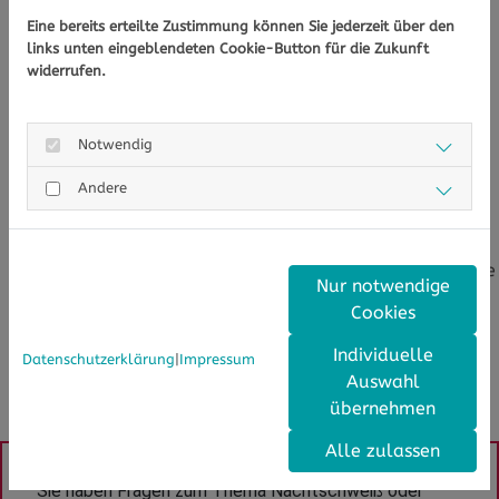
Acetylsalicylsäure
Eine bereits erteilte Zustimmung können Sie jederzeit über den
Medikamente gegen Bronchitis oder Asthma wie
links unten eingeblendeten Cookie-Button für die Zukunft
widerrufen.
Salbutamol
Blutdrucksenkende Medikamente
Antidepressiva
Notwendig
Neuroleptika
Blutzuckersenkende Medikamente
Andere
Medikamente zur Hormonblockade, die bei Brust-
oder Prostatakrebs eingenommen werden
Hormonpräparate zur Behandlung von Endometriose
Nur notwendige
Durchblutungsfördernde Mittel zur Behandlung von
Cookies
Herzerkrankungen
Schilddrüsenhormone
Individuelle
Datenschutzerklärung
|
Impressum
Cortison
Auswahl
übernehmen
Alle zulassen
Sie haben Fragen zum Thema Nachtschweiß oder 