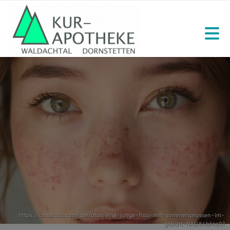
https://unsplash.com/de/fotos/eine-junge-frau-mit-sommersprossen-im-
gesicht-NXEi84bhtq0?