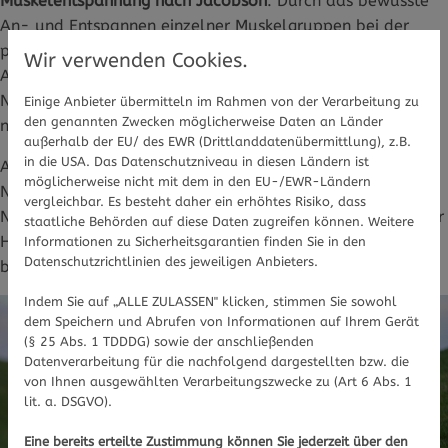
Muskelentspannung nach Jacobson
. Durch das bewusste
An- und Entspannen einzelner Muskelgruppen bei der
progressiven Muskelentspannung wird körperliche
Wir verwenden Cookies.
Anspannung abgebaut. Studien zeigen, dass dies bei
Neurodermitis-Patient:innen den Cortisolspiegel
Einige Anbieter übermitteln im Rahmen von der Verarbeitung zu
den genannten Zwecken möglicherweise Daten an Länder
normalisiert und die Hautsymptome lindert.
außerhalb der EU/ des EWR (Drittlanddatenübermittlung), z.B.
in die USA. Das Datenschutzniveau in diesen Ländern ist
Auch
autogenes Training
wirkt direkt auf das vegetative
möglicherweise nicht mit dem in den EU-/EWR-Ländern
Nervensystem und reduziert Stresshormone. Bei
vergleichbar. Es besteht daher ein erhöhtes Risiko, dass
Neurodermitis-Patient:innen wurde eine Verbesserung der
staatliche Behörden auf diese Daten zugreifen können. Weitere
Hautbarriere und eine Abnahme von Juckreizattacken
Informationen zu Sicherheitsgarantien finden Sie in den
Datenschutzrichtlinien des jeweiligen Anbieters.
beobachtet.
Indem Sie auf „ALLE ZULASSEN" klicken, stimmen Sie sowohl
dem Speichern und Abrufen von Informationen auf Ihrem Gerät
(§ 25 Abs. 1 TDDDG) sowie der anschließenden
Datenverarbeitung für die nachfolgend dargestellten bzw. die
von Ihnen ausgewählten Verarbeitungszwecke zu (Art 6 Abs. 1
lit. a. DSGVO).
Eine bereits erteilte Zustimmung können Sie jederzeit über den