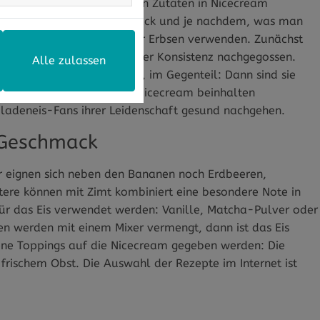
so kann sie mit den übrigen Zutaten in Nicecream
anzendrink. Je nach Geschmack und je nachdem, was man
, Hafer, Mandel, Soja oder Erbsen verwenden. Zunächst
 Geschmack und gewünschter Konsistenz nachgegossen.
Alle zulassen
s bereits etwas braun sind, im Gegenteil: Dann sind sie
mack. Einige Rezepte für Nicecream beinhalten
adeneis-Fans ihrer Leidenschaft gesund nachgehen.
n Geschmack
er eignen sich neben den Bananen noch Erdbeeren,
ere können mit Zimt kombiniert eine besondere Note in
r das Eis verwendet werden: Vanille, Matcha-Pulver oder
n werden mit einem Mixer vermengt, dann ist das Eis
dene Toppings auf die Nicecream gegeben werden: Die
 frischem Obst. Die Auswahl der Rezepte im Internet ist