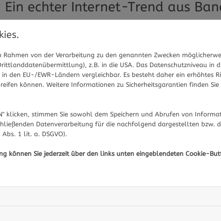
Ein echter Internet-Trend aus Ba
Nicecream ist ein echter Trend von Influencerinnen und I
ies.
fast 900.000 mal vertreten - oder Tik Tok. Dabei präsenti
Eis. Aber eine Zutat beinhaltet jedes Rezept: die Banane.
 im Rahmen von der Verarbeitung zu den genannten Zwecken möglicherwe
ittlanddatenübermittlung), z.B. in die USA. Das Datenschutzniveau in d
Eis die Süße, ohne dass man Zucker dazugeben muss und s
in den EU-/EWR-Ländern vergleichbar. Es besteht daher ein erhöhtes Ris
Magnesium und Kalium und die Vitamine B und C. Weiter
eifen können. Weitere Informationen zu Sicherheitsgarantien finden Sie 
können, sind zum Beispiel Kokosmilch, Nüsse, Früchte o
an der Eistheke. Und man muss für den Genuss noch nicht
" klicken, stimmen Sie sowohl dem Speichern und Abrufen von Informat
dem richtigen Rezept und den passenden Zutaten ganz 
hließenden Datenverarbeitung für die nachfolgend dargestellten bzw. 
 Abs. 1 lit. a. DSGVO).
Sie haben Fragen zu Nicecream oder Ernährung im A
ung können Sie jederzeit über den links unten eingeblendeten Cookie-But
aus Ihrer Region beraten Sie gerne.
Hier gelangen Sie
Pflanzendrink nach Wahl