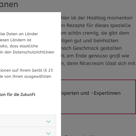
nanen
nfluencern auf Instagram - hier ist der Hashtag momentan
eren sie die verschiedensten Rezepte für dieses spezielle
 Durch sie wird die Nicecream schön cremig, sie gibt dem
ise Daten an Länder
iesen Ländern ist
ie ist vegan. Bananen sättigen gut und beinhalten
iko, dass staatliche
e Zutaten, die das Rezept nach Geschmack gestalten
in den Datenschutzrichtlinien
der Kakao. So ist die Auswahl am Ende genauso groß wie
 einmal das Haus verlassen, denn Nicecream lässt sich mit
ionen auf Ihrem Gerät (§ 25
einfach daheim machen.
die von Ihnen ausgewählten
llgemeinen? Gesundheits-Experten und -Expertinnen
ton für die Zukunft
 zur Expertensuche.