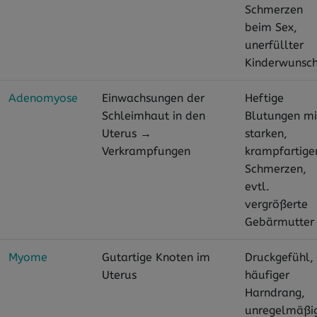
Schmerzen
beim Sex,
unerfüllter
Kinderwunsc
Adenomyose
Einwachsungen der
Heftige
Schleimhaut in den
Blutungen mi
Uterus →
starken,
Verkrampfungen
krampfartige
Schmerzen,
evtl.
vergrößerte
Gebärmutter
Myome
Gutartige Knoten im
Druckgefühl,
Uterus
häufiger
Harndrang,
unregelmäßi