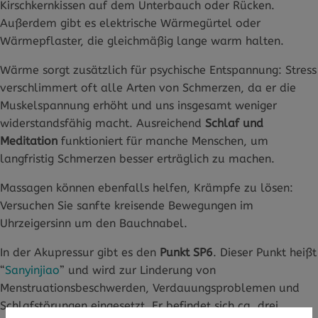
Kirschkernkissen auf dem Unterbauch oder Rücken.
Außerdem gibt es elektrische Wärmegürtel oder
Wärmepflaster, die gleichmäßig lange warm halten.
Wärme sorgt zusätzlich für psychische Entspannung: Stress
verschlimmert oft alle Arten von Schmerzen, da er die
Muskelspannung erhöht und uns insgesamt weniger
widerstandsfähig macht. Ausreichend
Schlaf und
Meditation
funktioniert für manche Menschen, um
langfristig Schmerzen besser erträglich zu machen.
Massagen können ebenfalls helfen, Krämpfe zu lösen:
Versuchen Sie sanfte kreisende Bewegungen im
Uhrzeigersinn um den Bauchnabel.
In der Akupressur gibt es den
Punkt SP6
. Dieser Punkt heißt
“
Sanyinjiao
” und wird zur Linderung von
Menstruationsbeschwerden, Verdauungsproblemen und
Schlafstörungen eingesetzt. Er befindet sich ca. drei