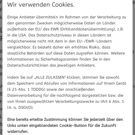
Fingerbreit oberhalb des Knöchels am Bein innen. Üben Sie
Wir verwenden Cookies.
für einige Minuten Druck auf diesen Punkt aus. Manchmal
kann das Schmerzlösend wirken.
Einige Anbieter übermitteln im Rahmen von der Verarbeitung zu
den genannten Zwecken möglicherweise Daten an Länder
Lebensmittel und Tees gegen
außerhalb der EU/ des EWR (Drittlanddatenübermittlung), z.B.
in die USA. Das Datenschutzniveau in diesen Ländern ist
Regelschmerzen
möglicherweise nicht mit dem in den EU-/EWR-Ländern
vergleichbar. Es besteht daher ein erhöhtes Risiko, dass
Bei starken Regelschmerzen können Lebensmittel und Tees
staatliche Behörden auf diese Daten zugreifen können. Weitere
nur unterstützend wirken. Als Ergänzung können
Informationen zu Sicherheitsgarantien finden Sie in den
Datenschutzrichtlinien des jeweiligen Anbieters.
bestimmte Nahrungsmittel Entzündungen hemmen und
Krämpfe lindern.
Indem Sie auf „ALLE ZULASSEN" klicken, stimmen Sie sowohl
dem Speichern und Abrufen von Informationen auf Ihrem Gerät
Am besten funktioniert alles, das
Magnesium
enthält: zum
(§ 25 Abs. 1 TDDDG) sowie der anschließenden
Beispiel dunkle Schokolade, Nüsse, Bananen oder
Datenverarbeitung für die nachfolgend dargestellten bzw. die
Haferflocken. Lebensmittel mit
Omega-3-Fettsäuren
von Ihnen ausgewählten Verarbeitungszwecke zu (Art 6 Abs. 1
lit. a. DSGVO).
wirken entzündungshemmend (Lachs, Walnüsse,
Leinsamen). Mönchspfeffer kann gegen hormonell
Eine bereits erteilte Zustimmung können Sie jederzeit über den
bedingte Krämpfe helfen, muss aber über einen längeren
links unten eingeblendeten Cookie-Button für die Zukunft
Zeitraum eingenommen werden, bis eine Wirkung eintritt.
widerrufen.