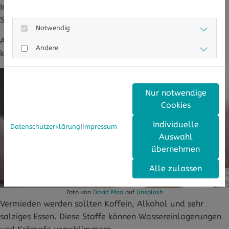
Ingwer kann Schmerzempfindungen reduzieren: Versuchen
Sie frischen (!) Ingwertee.
Notwendig
Andere bewährte Tees sind die beruhigende Kamille,
Andere
krampflösender Frauenmantel und Pfefferminztee.
Nur notwendige
Cookies
Individuelle
Datenschutzerklärung
|
Impressum
Auswahl
übernehmen
Alle zulassen
Foto von
David Mao
auf
Unsplash
Vermieden werden sollten Koffein, Alkohol und sehr
salziges Essen. Diese Stoffe können Wassereinlagerungen