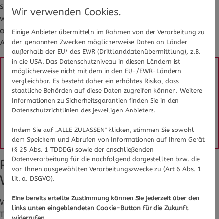
sie und gibt die Informationen in verständlicher Form
Wir verwenden Cookies.
weiter. Einfach den Namen des Medikamentes in die App
oder auf der Homepage eingeben und anhand dieser
Einige Anbieter übermitteln im Rahmen von der Verarbeitung zu
Angaben Schmerzmittel einnehmen - oder eben nicht.
den genannten Zwecken möglicherweise Daten an Länder
außerhalb der EU/ des EWR (Drittlanddatenübermittlung), z.B.
in die USA. Das Datenschutzniveau in diesen Ländern ist
möglicherweise nicht mit dem in den EU-/EWR-Ländern
Sie haben Fragen zu Schmerzmitteln in der
vergleichbar. Es besteht daher ein erhöhtes Risiko, dass
Schwangerschaft oder Schmerzen im
staatliche Behörden auf diese Daten zugreifen können. Weitere
Informationen zu Sicherheitsgarantien finden Sie in den
Allgemeinen? Gesundheits-Experten und -
Datenschutzrichtlinien des jeweiligen Anbieters.
Expertinnen aus Ihrer Region beraten Sie
gerne.
Hier gelangen Sie zur Expertensuche.
Indem Sie auf „ALLE ZULASSEN" klicken, stimmen Sie sowohl
dem Speichern und Abrufen von Informationen auf Ihrem Gerät
(§ 25 Abs. 1 TDDDG) sowie der anschließenden
Datenverarbeitung für die nachfolgend dargestellten bzw. die
Paracetamol ist das Mittel der
von Ihnen ausgewählten Verarbeitungszwecke zu (Art 6 Abs. 1
Wahl
lit. a. DSGVO).
Eine bereits erteilte Zustimmung können Sie jederzeit über den
Wichtig ist, dass nicht jedes Medikament in jedem
links unten eingeblendeten Cookie-Button für die Zukunft
Trimester eingenommen werden darf, deshalb werden die
widerrufen.