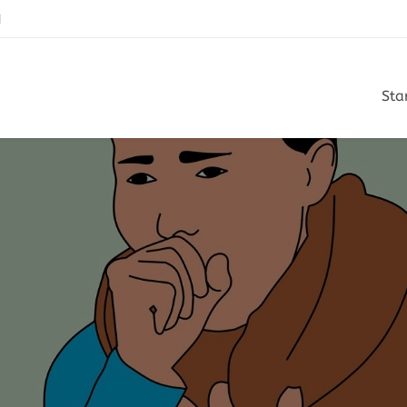
N
Sta