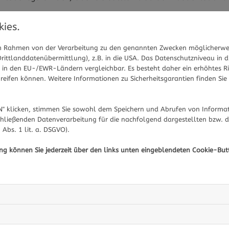
Acetylcystein löst den Schleim in
ies.
Der Name des Wirkstoffs “Acetylcystein”, der in ACC akut 
 im Rahmen von der Verarbeitung zu den genannten Zwecken möglicherwe
Cystein ab. Wann immer sich zäher Schleim in den Bronchie
ittlanddatenübermittlung), z.B. in die USA. Das Datenschutzniveau in d
abgehustet werden kann. Denn dieser Wirkstoff kann die 
in den EU-/EWR-Ländern vergleichbar. Es besteht daher ein erhöhtes Ris
eifen können. Weitere Informationen zu Sicherheitsgarantien finden Sie 
auflösen. Das Medikament wird somit zur Verflüssigung d
erkältungsbedingter Bronchitis eingesetzt. Die Einnahme
abgeklärt werden, denn Acetylcystein hat neben der erwü
" klicken, stimmen Sie sowohl dem Speichern und Abrufen von Informat
außerdem Medikamente, mit denen sich ACC Akut 600 nich
hließenden Datenverarbeitung für die nachfolgend dargestellten bzw. 
 Abs. 1 lit. a. DSGVO).
ung können Sie jederzeit über den links unten eingeblendeten Cookie-But
Sie haben Fragen zu ACC Akut oder Medikamenten/Wi
-Expertinnen aus Ihrer Region beraten Sie gerne.
Hier
Richtig dosiert mit viel Flüssigkeit ei