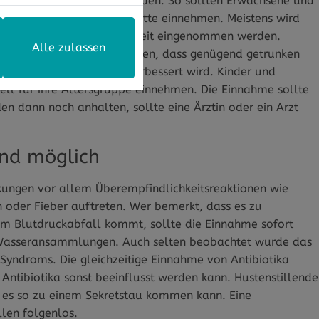
ie Dosierung geachtet werden. So sollten Erwachsene und
r einmal eine ganze Tablette einnehmen. Meistens wird
dem Essen mit viel Flüssigkeit eingenommen werden.
Alle zulassen
600 darauf geachtet werden, dass genügend getrunken
chleimlösende Wirkung verbessert wird. Kinder und
iell für ihre Altersgruppe einnehmen. Die Einnahme sollte
en dann noch anhalten, sollte eine Ärztin oder ein Arzt
ind möglich
kungen vor allem Überempfindlichkeitsreaktionen wie
n oder Fieber auftreten. Wer bemerkt, dass es zu
nem Blutdruckabfall kommt, sollte die Einnahme sofort
Wasseransammlungen. Auch selten beobachtet wurde das
yndroms. Die gleichzeitige Einnahme von Antibiotika
 Antibiotika sonst beeinflusst werden kann. Hustenstillende
a es so zu einem Sekretstau kommen kann. Eine
llen folgenlos.