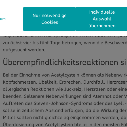
Wie bei jedem Medikament sollte bei ACC Akut 600 auf d
Jugendliche ab 14 Jahren täglich zweimal eine halbe ode
Individuelle
die Form der Brausetablette gewählt, diese sollte nach 
Nur notwendige
Auswahl
sum
Überhaupt sollte während der Behandlung mit ACC Akut 
Cookies
übernehmen
wird. So kann das Medikament optimal wirken, weil die s
Jugendliche sollten die geringer dosierten Tabletten spez
zunächst vier bis fünf Tage betragen, wenn die Beschwerd
aufgesucht werden.
Überempfindlichkeitsreaktionen s
Bei der Einnahme von Acetylcystein können als Nebenwir
Kopfschmerzen, Übelkeit, Erbrechen, Durchfall, Herzrase
allergischen Reaktionen wie Juckreiz, Herzrasen oder ei
beenden. Seltenere Nebenwirkungen sind Atemnot oder 
Auftreten des Steven-Johnson-Syndroms oder des Lyell-S
sollte in zeitlichem Abstand erfolgen, da die Wirkung der
Mittel sollten nicht gleichzeitig eingenommen werden, d
Überdosierung von Acetylcystein bleibt in den meisten Fä