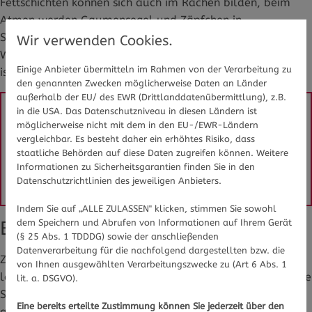
Fettschichten können sich auch im Rachen bilden, beim
Atmen werden Gaumensegel und Zäpfchen in
Schwingungen gebracht, die das Geräusch verursachen.
Wir verwenden Cookies.
Wird die Muskulatur durch Alkohol zusätzlich entspannt,
Einige Anbieter übermitteln im Rahmen von der Verarbeitung zu
ist das Risiko zu schnarchen erhöht.
den genannten Zwecken möglicherweise Daten an Länder
außerhalb der EU/ des EWR (Drittlanddatenübermittlung), z.B.
in die USA. Das Datenschutzniveau in diesen Ländern ist
Sie haben Fragen zum Thema Schlafapnoe oder 
möglicherweise nicht mit dem in den EU-/EWR-Ländern
vergleichbar. Es besteht daher ein erhöhtes Risiko, dass
Bluthochdruck im Allgemeinen? Gesundheits-Experten 
staatliche Behörden auf diese Daten zugreifen können. Weitere
und -Expertinnen aus Ihrer Region beraten Sie 
Informationen zu Sicherheitsgarantien finden Sie in den
gerne. 
Hier gelangen Sie zur Expertensuche.
Datenschutzrichtlinien des jeweiligen Anbieters.
Indem Sie auf „ALLE ZULASSEN" klicken, stimmen Sie sowohl
Bluthochdruck durch Schlafapnoe
dem Speichern und Abrufen von Informationen auf Ihrem Gerät
(§ 25 Abs. 1 TDDDG) sowie der anschließenden
Datenverarbeitung für die nachfolgend dargestellten bzw. die
Zum Arzt sollte man gehen, wenn das Schnarchen sehr
von Ihnen ausgewählten Verarbeitungszwecke zu (Art 6 Abs. 1
laut und röchelnd ist und Atemaussetzer - die sogenannte
lit. a. DSGVO).
Schlafapnoe - bemerkt werden. Dies bewirkt unter
Eine bereits erteilte Zustimmung können Sie jederzeit über den
anderem, dass Schlaf nicht erholsam ist. Das kommt