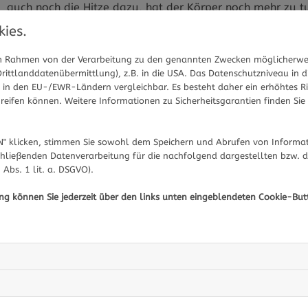
auch noch die Hitze dazu, hat der Körper noch mehr zu tun
in der Schwangerschaft besser ertragen lässt.
ies.
Die Haut ist empfindlich: nicht in
 im Rahmen von der Verarbeitung zu den genannten Zwecken möglicherwe
ittlanddatenübermittlung), z.B. in die USA. Das Datenschutzniveau in d
Der Stoffwechsel und die Blutzirkulation sind durch die
in den EU-/EWR-Ländern vergleichbar. Es besteht daher ein erhöhtes Ris
eifen können. Weitere Informationen zu Sicherheitsgarantien finden Sie 
Schweißausbrüchen kommen kann, auch wenn es noch gar n
Sommer noch schwerer auszuhalten. Deshalb ist es ratsam
sondern möglichst im Schatten oder in kühlen Räumen auf
" klicken, stimmen Sie sowohl dem Speichern und Abrufen von Informat
der Schwangerschaft ist die Haut durch die Umstellung 
hließenden Datenverarbeitung für die nachfolgend dargestellten bzw. 
 Abs. 1 lit. a. DSGVO).
oder eine Sonnenallergie begünstigen kann. Also besser m
wenn es nicht allzu heiß ist, zum Beispiel in den Morg
ung können Sie jederzeit über den links unten eingeblendeten Cookie-But
Vitamin-D-Speicher bei einem kurzen Spaziergang in der 
Sie haben Fragen zum Thema Schwangerschaft oder Fraue
Expertinnen aus Ihrer Region beraten Sie gerne. 
Hier gela