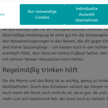
Keine übermäßige Belastung und e
Individuelle
Nur notwendige
Auswahl
sum
Die werdende Mama sollte sich und dem Baby außerdem 
Cookies
übernehmen
Belastung oft müde und erschöpft, durch die Hitze kann 
sie sich deshalb Zeit für ein Mittagsschläfchen nehmen,
Übermäßige Anstrengung ist nicht gut für die Schwangere
den Wassereinlagerungen in den Beinen, die oft gegen E
sind kleine Spaziergänge - am besten auch in den kühlen 
erschöpft fühlt, dem kann ein kühles Fußbad helfen, de
mit kühlem Wasser abzuspülen kann helfen.
Regelmäßig trinken hilft
Für die Mama und das Baby ist es wichtig, genug zu trink
Wohlbefinden. Durch das Schwitzen verliert der Körper me
Auch wenn der Durst noch nicht da ist, ist es gut, ab und
mehr Lust auf Geschmack hat, der kann auch zu kaltem T