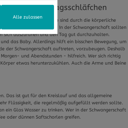
in kleines Mittagsschläfchen
Alle zulassen
Ruhe gönnen. Schwangere sind durch die körperliche
das noch verstärkt werden. In der Schwangerschaft sollten
 um sich auszuruhen und den Tag gut durchzuhalten.
 und das Baby. Allerdings hilft ein bisschen Bewegung, um
nde der Schwangerschaft auftreten, vorzubeugen. Deshalb
Morgen- und Abendstunden - hilfreich. Wer sich richtig
n Körper etwas herunterzukühlen. Auch die Arme und Beine
en. Das ist gut für den Kreislauf und das allgemeine
hr Flüssigkeit, die regelmäßig aufgefüllt werden sollte.
 an ein Glas Wasser zu trinken. Wer in der Schwangerschaft
ee oder dünnen Saftschorlen greifen.