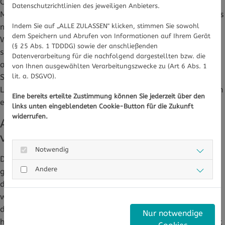
Cremes für Kinder sind oft natürliche Öle von Nachtkerze,
Datenschutzrichtlinien des jeweiligen Anbieters.
Mandeln oder Sesam enthalten. Außerdem gibt es Cremes
Indem Sie auf „ALLE ZULASSEN" klicken, stimmen Sie sowohl
mit Wollwachs oder Bienenwachs, die als Wind- und
dem Speichern und Abrufen von Informationen auf Ihrem Gerät
Wetter-Cremes angeboten werden. Für die Lippen eignen
(§ 25 Abs. 1 TDDDG) sowie der anschließenden
sich Lippenfettstifte, die auch speziell für Kinder
Datenverarbeitung für die nachfolgend dargestellten bzw. die
angeboten werden. Am besten haben die Eltern diese
von Ihnen ausgewählten Verarbeitungszwecke zu (Art 6 Abs. 1
lit. a. DSGVO).
Stifte immer dabei, denn Kinder lecken sich oft über die
Lippen und machen die Lippen durch die Feuchtigkeit noch
Eine bereits erteilte Zustimmung können Sie jederzeit über den
empfindlicher, sie reißen dann schnell ein.
links unten eingeblendeten Cookie-Button für die Zukunft
widerrufen.
Auch den restlichen Körper nicht
vergessen
Notwendig
Doch nicht nur die freien Körperstellen müssen im Winter
Andere
gut gepflegt werden. Auch der restliche Körper ist durch
die Kälte und die dicke Kleidung stark belastet. Ein
warmes Bad macht zwar im Winter nach der Kälte
draußen viel Spaß, allerdings sollte das Wasser nie zu
Nur notwendige
heiß sein, denn dann wird der Haut zusätzlich Feuchtigkeit