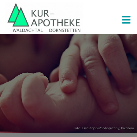
Foto: LisaRigoniPhotography,
Pixabay