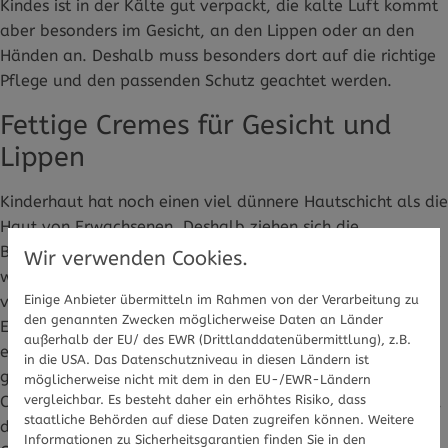
Kindes ist in der Kälte gut verpackt, die kalte Luft kommt
aber besonders im Gesicht, an den Lippen oder an den
Händen an. Deshalb muss besonders dort auf die richtige
Pflege und den passenden Schutz geachtet werden.
Fettige Cremes für Gesicht und
Lippen
Kinderhaut hat noch einen viel dünnere Hautschicht als die
Haut von Erwachsenen. Deshalb ziehen sich die
Blutgefäße darin bei Kälte schneller zusammen, die Haut
Wir verwenden Cookies.
wird schlechter durchblutet, sie produziert nicht mehr so
Einige Anbieter übermitteln im Rahmen von der Verarbeitung zu
viel Talg, die Feuchtigkeit nimmt ab. Deshalb sollten
den genannten Zwecken möglicherweise Daten an Länder
Eltern jetzt besonders darauf achten, dass das Kind gut
außerhalb der EU/ des EWR (Drittlanddatenübermittlung), z.B.
eingecremt wird. Doch welche Inhaltsstoffe sollte eine
in die USA. Das Datenschutzniveau in diesen Ländern ist
gute Creme für Kinder im Winter haben? Ganz wichtig: Die
möglicherweise nicht mit dem in den EU-/EWR-Ländern
vergleichbar. Es besteht daher ein erhöhtes Risiko, dass
Cremes sollten fettig sein. Denn je mehr Fett enthalten ist,
staatliche Behörden auf diese Daten zugreifen können. Weitere
desto besser schirmt sie die Haut vor der Kälte ab. In
Informationen zu Sicherheitsgarantien finden Sie in den