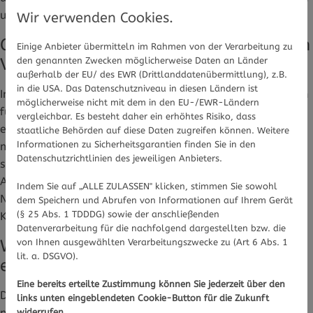
und selbst bereit sind, mitzuwirken.
Wir verwenden Cookies.
Grund 5: Kosten bei Selbstzahlern – Ein
Einige Anbieter übermitteln im Rahmen von der Verarbeitung zu
Vorteil beim System in Deutschland
den genannten Zwecken möglicherweise Daten an Länder
außerhalb der EU/ des EWR (Drittlanddatenübermittlung), z.B.
in die USA. Das Datenschutzniveau in diesen Ländern ist
In Deutschland übernehmen die Krankenkassen die Kosten
möglicherweise nicht mit dem in den EU-/EWR-Ländern
für Statine – aber nicht überall. Selbstzahler (z. B. in
vergleichbar. Es besteht daher ein erhöhtes Risiko, dass
einigen privaten Krankenversicherungen oder im Ausland)
staatliche Behörden auf diese Daten zugreifen können. Weitere
Informationen zu Sicherheitsgarantien finden Sie in den
müssen die Kosten selbst tragen. Und die können sich
Datenschutzrichtlinien des jeweiligen Anbieters.
summieren. Gute Tipps in solchen Fällen sind das
Ausweichen auf Generika statt Markenpräparaten und die
Indem Sie auf „ALLE ZULASSEN" klicken, stimmen Sie sowohl
Nutzung von Apotheken-Rabatt-Verträgen mit
dem Speichern und Abrufen von Informationen auf Ihrem Gerät
(§ 25 Abs. 1 TDDDG) sowie der anschließenden
Krankenkassen.
Datenverarbeitung für die nachfolgend dargestellten bzw. die
Wichtig: Setzen Sie Statine niemals
von Ihnen ausgewählten Verarbeitungszwecke zu (Art 6 Abs. 1
lit. a. DSGVO).
eigenmächtig ab.
Eine bereits erteilte Zustimmung können Sie jederzeit über den
Die Gründe, warum jemand ein Medikament nicht mehr
links unten eingeblendeten Cookie-Button für die Zukunft
nehmen möchte, können vielfältig sein. Ein Absetzen
widerrufen.