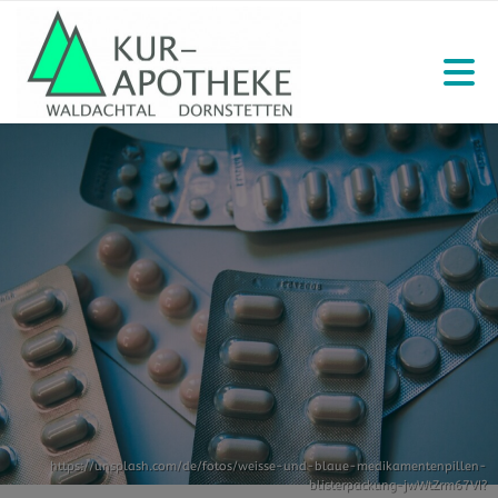
https://unsplash.com/de/fotos/weisse-und-blaue-medikamentenpillen-
blisterpackung-jwWtZrm67VI?