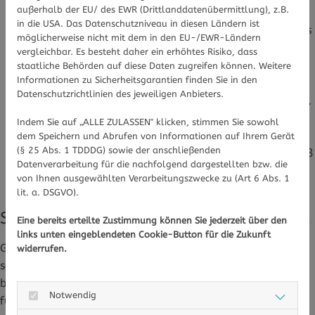
außerhalb der EU/ des EWR (Drittlanddatenübermittlung), z.B.
Kein Koffein kurz vor dem Schlafen: Cola, Kaffee,
in die USA. Das Datenschutzniveau in diesen Ländern ist
schwarzer Tee, aber auch Alkohol sorgen dafür, dass
möglicherweise nicht mit dem in den EU-/EWR-Ländern
man entweder schlechter einschläft oder sich die
vergleichbar. Es besteht daher ein erhöhtes Risiko, dass
Schlafphasen verkürzen und man nachts öfter
staatliche Behörden auf diese Daten zugreifen können. Weitere
Informationen zu Sicherheitsgarantien finden Sie in den
aufwacht.
Datenschutzrichtlinien des jeweiligen Anbieters.
Nicht zu schwer essen: Spätabends auf Lebensmittel,
die dem Magen-Darm-Trakt zu viel zu tun geben,
Indem Sie auf „ALLE ZULASSEN" klicken, stimmen Sie sowohl
verzichten.
dem Speichern und Abrufen von Informationen auf Ihrem Gerät
(§ 25 Abs. 1 TDDDG) sowie der anschließenden
Auf die Temperatur im Schlafzimmer achten: Zu heiß
Datenverarbeitung für die nachfolgend dargestellten bzw. die
sollte es nicht sein, im Winter sollte man allerdings
von Ihnen ausgewählten Verarbeitungszwecke zu (Art 6 Abs. 1
auch nicht frieren.
lit. a. DSGVO).
Sport kann helfen - aber nicht zu spät!
Eine bereits erteilte Zustimmung können Sie jederzeit über den
links unten eingeblendeten Cookie-Button für die Zukunft
Guter Schlaf fördert nicht nur die gute Stimmung am Tag,
widerrufen.
sondern auch die Gesundheit. Denn wer schlecht schläft,
belastet das Immunsystem, das dann nicht mehr richtig
Notwendig
funktionieren kann, denn es arbeitet am besten dann,