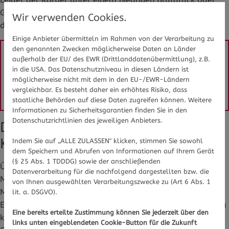
Gefäßverkalkungen, können auch die Füße nicht gut
Wir verwenden Cookies.
durchblutet werden.
Einige Anbieter übermitteln im Rahmen von der Verarbeitung zu
den genannten Zwecken möglicherweise Daten an Länder
außerhalb der EU/ des EWR (Drittlanddatenübermittlung), z.B.
Sie haben Fragen zu kalten Füßen? Gesundheits-
in die USA. Das Datenschutzniveau in diesen Ländern ist
Experten und -Expertinnen aus Ihrer Region beraten 
möglicherweise nicht mit dem in den EU-/EWR-Ländern
Sie gerne. 
Hier gelangen Sie zur Expertensuche.
vergleichbar. Es besteht daher ein erhöhtes Risiko, dass
staatliche Behörden auf diese Daten zugreifen können. Weitere
Informationen zu Sicherheitsgarantien finden Sie in den
Datenschutzrichtlinien des jeweiligen Anbieters.
Die Muskelmasse, Rauchen oder
Krankheiten haben Einfluss
Indem Sie auf „ALLE ZULASSEN" klicken, stimmen Sie sowohl
dem Speichern und Abrufen von Informationen auf Ihrem Gerät
(§ 25 Abs. 1 TDDDG) sowie der anschließenden
Übrigens leiden Frauen häufiger unter kalten Füßen als
Datenverarbeitung für die nachfolgend dargestellten bzw. die
Männer. Die Ursache dafür scheint die unterschiedliche
von Ihnen ausgewählten Verarbeitungszwecke zu (Art 6 Abs. 1
Muskelmasse zu sein. Diese erzeugt Energie, die zum
lit. a. DSGVO).
Erwärmen des Körpers notwendig ist. Ist es dem Körper zu
Eine bereits erteilte Zustimmung können Sie jederzeit über den
kalt, möchte er automatisch zuerst die lebenswichtigen
links unten eingeblendeten Cookie-Button für die Zukunft