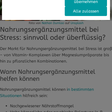
übernehmen
Alle zulassen
Foto von
Nathan Dumlao
auf
Unsplash
Nahrungsergänzungsmittel bei
Stress: sinnvoll oder überflüssig?
Der Markt für Nahrungsergänzungsmittel bei Stress ist groß
– von Vitamin-Komplexen über Magnesiumpräparate bis
hin zu pflanzlichen Kombinationen.
Wann Nahrungsergänzungsmittel
helfen können
Nahrungsergänzungsmittel können i
n bestimmten
Situationen
hilfreich sein:
Nachgewiesener Nährstoffmangel