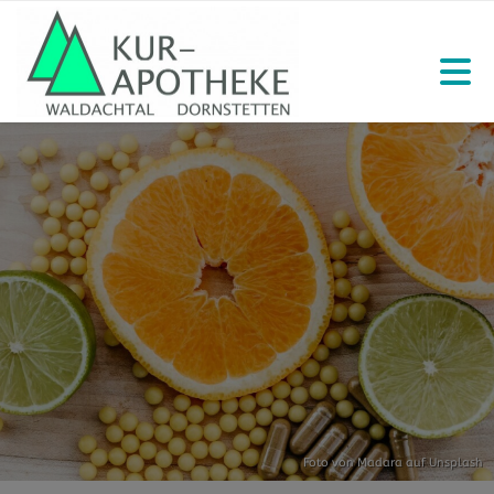
Foto von
Madara
auf
Unsplash