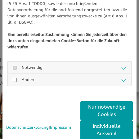
Zink
(§ 25 Abs. 1 TDDDG) sowie der anschließenden
Datenverarbeitung für die nachfolgend dargestellten bzw. die
von Ihnen ausgewählten Verarbeitungszwecke zu (Art 6 Abs. 1
lit. a. DSGVO).
Fisch, Fleisch, Käse,
Nüsse, Hülsenfrüchte,
Eine bereits erteilte Zustimmung können Sie jederzeit über den
Vollkornprodukte
links unten eingeblendeten Cookie-Button für die Zukunft
widerrufen.
Hinweis
: Eine abwechslungsreiche Ernährung liefert in der
Regel viele dieser Nährstoffe. Nahrungsergänzungsmittel
Notwendig
können gezielt ergänzen, wenn Bedarf besteht oder die
Andere
Aufnahme über die Nahrung nicht ausreicht.
Nur notwendige
Cookies
Individuelle
Datenschutzerklärung
|
Impressum
Auswahl