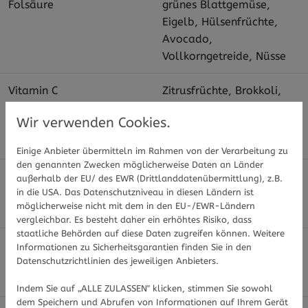
Folsäure
grünes Blattgemüse,
Eigelb, Hülsenfrüchte,
Avocado,
Vollkorngetreide, Nüsse
Vitamin C
Zitrusfrüchte, Brokkoli,
Paprika, Kiwi, Beeren
Wir verwenden Cookies.
(Hagebutten, Sanddorn,
schwarze Johannisbeere)
Einige Anbieter übermitteln im Rahmen von der Verarbeitung zu
den genannten Zwecken möglicherweise Daten an Länder
Vitamin D
Fettiger Fisch, Eier,
außerhalb der EU/ des EWR (Drittlanddatenübermittlung), z.B.
in die USA. Das Datenschutzniveau in diesen Ländern ist
angereicherte
möglicherweise nicht mit dem in den EU-/EWR-Ländern
Milchprodukte
vergleichbar. Es besteht daher ein erhöhtes Risiko, dass
staatliche Behörden auf diese Daten zugreifen können. Weitere
Magnesium
Nüsse, Samen, Vollkorn,
Informationen zu Sicherheitsgarantien finden Sie in den
Datenschutzrichtlinien des jeweiligen Anbieters.
Hülsenfrüchte, dunkle
Schokolade, Kakaopulver
Indem Sie auf „ALLE ZULASSEN" klicken, stimmen Sie sowohl
dem Speichern und Abrufen von Informationen auf Ihrem Gerät