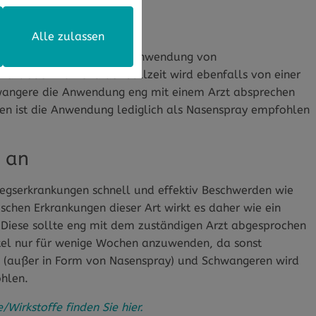
eignet?
Alle zulassen
is oder Warzen sollte eine Anwendung von
ft oder während der Stillzeit wird ebenfalls von einer
hwangere die Anwendung eng mit einem Arzt absprechen
ren ist die Anwendung lediglich als Nasenspray empfohlen
s an
gserkrankungen schnell und effektiv Beschwerden wie
schen Erkrankungen dieser Art wirkt es daher wie ein
ng. Diese sollte eng mit dem zuständigen Arzt abgesprochen
tel nur für wenige Wochen anzuwenden, da sonst
 (außer in Form von Nasenspray) und Schwangeren wird
ohlen.
irkstoffe finden Sie hier.