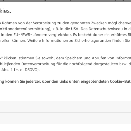
Gegen was hilft Mometasonfuroat
ies.
 im Rahmen von der Verarbeitung zu den genannten Zwecken möglicherwe
Wegen seiner Wirkung wird Mometasonfuroat bei zahlrei
ittlanddatenübermittlung), z.B. in die USA. Das Datenschutzniveau in d
angewendet. Das Arzneimittel hilft unter anderem beim 
in den EU-/EWR-Ländern vergleichbar. Es besteht daher ein erhöhtes Ris
gegen Neurodermitis. In Form einer Creme oder Salbe auf 
eifen können. Weitere Informationen zu Sicherheitsgarantien finden Sie 
Dosierung schnelle Linderung von Schwellungen, Juckrei
gegen die Folgen von Heuschnupfen, Pollenallergien und
" klicken, stimmen Sie sowohl dem Speichern und Abrufen von Informat
hemmt es beispielsweise chronische Entzündungen der 
hließenden Datenverarbeitung für die nachfolgend dargestellten bzw. 
 Abs. 1 lit. a. DSGVO).
Was ist bei der Einnahme von Mometa
ung können Sie jederzeit über den links unten eingeblendeten Cookie-But
Grundsätzlich sollte die Anwendung von Mometasonfuroat
Hier sollte man sich vor allem dringend Informationen über
Einnahme einmal täglich. Die Nebenwirkungen reichen von
Ausschlag bis hin zu Geschwüren in der Nase (bei der An
Nebenwirkungen jedoch erst nach einer Anwendung von m
Absprache mit dem jeweiligen Arzt - nicht für einen län
die Dosis nach erster Verbesserung der Beschwerden berei