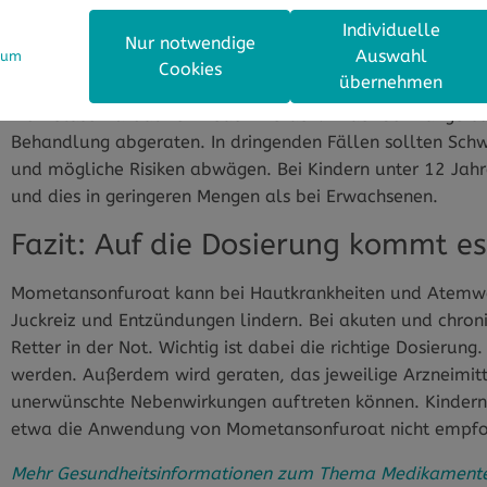
Individuelle
Für wen ist Mometasonfuroat nicht ge
Nur notwendige
Auswahl
sum
Cookies
übernehmen
Bei bakteriellen, viralen oder Pilzinfektionen wie Syphil
Mometasonfuroat vermieden werden. In der Schwangerscha
Behandlung abgeraten. In dringenden Fällen sollten Sc
und mögliche Risiken abwägen. Bei Kindern unter 12 Jah
und dies in geringeren Mengen als bei Erwachsenen.
Fazit: Auf die Dosierung kommt e
Mometansonfuroat kann bei Hautkrankheiten und Atemwe
Juckreiz und Entzündungen lindern. Bei akuten und chroni
Retter in der Not. Wichtig ist dabei die richtige Dosieru
werden. Außerdem wird geraten, das jeweilige Arzneimit
unerwünschte Nebenwirkungen auftreten können. Kindern
etwa die Anwendung von Mometansonfuroat nicht empf
Mehr Gesundheitsinformationen zum Thema Medikamente/W