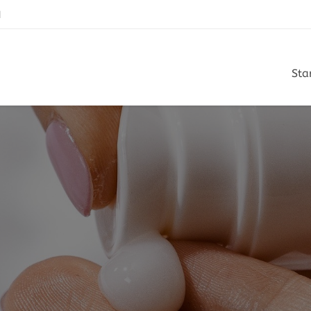
N
Sta