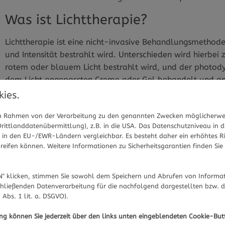
Was ist Lichttherapie?
Lichttherapie ist eine nicht-invasive Behandlungsmethode
und Intensität bestrahlt wird. Unterschieden wird hierbei 
rotem oder blauem Licht bestrahlt wird, und der photody
dem Licht angepassten Creme oder Gel behandelt und ansc
entzündeten Zellen ab und wird anschließend durch das Li
ies.
 im Rahmen von der Verarbeitung zu den genannten Zwecken möglicherwe
ittlanddatenübermittlung), z.B. in die USA. Das Datenschutzniveau in d
Sie haben Fragen zum Thema Akne oder Haut im Allgemein
in den EU-/EWR-Ländern vergleichbar. Es besteht daher ein erhöhtes Ris
Region beraten Sie gerne. 
Hier gelangen Sie zur Experten
eifen können. Weitere Informationen zu Sicherheitsgarantien finden Sie 
Wie funktioniert Lichttherapie bei
" klicken, stimmen Sie sowohl dem Speichern und Abrufen von Informat
hließenden Datenverarbeitung für die nachfolgend dargestellten bzw. 
 Abs. 1 lit. a. DSGVO).
Für die Lichttherapie gibt es zwei Arten von Licht, die ver
tiefer in die Haut eindringen, Bakterien töten und Entzün
ung können Sie jederzeit über den links unten eingeblendeten Cookie-But