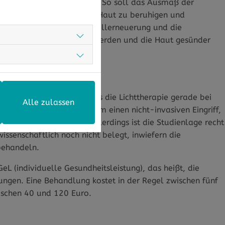
egende Haut zu schädigen. So soll das Ausmaß der
en wird verwendet, um die Haut zu beruhigen und
g fördern, indem es die Zellerneuerung und die
bild von Akne verbessert werden und die Haut gesünder
s?
was? Es gibt Hinweise, dass die Lichttherapie gerade bei
Alle zulassen
ußerdem handelt es sich um einen nicht-invasiven Eingriff,
n zu befürchten sind. Allerdings ist die Studienlage recht
wissenschaftlich noch nicht belegt, inwiefern die
behandeln.
eL (individuelle Gesundheitsleistung), das heißt, die
ngen. Eine Behandlung kostet in der Regel zwischen fünf
wischen 40 und 120 Euro.