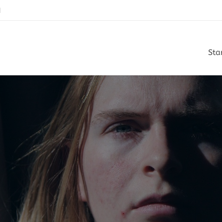
N
Sta