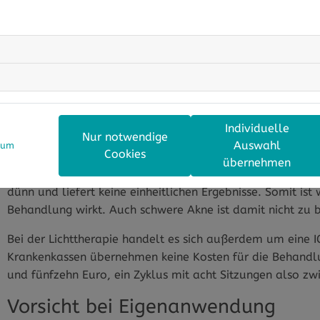
akneverursachende Bakterien töten, ohne dabei die umli
Akneausbrüche verringert werden. Das rote Licht hingeg
Entzündungen zu reduzieren. Es soll außerdem die Heilun
Durchblutung der Haut fördert. So soll das Erscheinungs
aussehen.
Bringt Lichttherapie wirklich etwa
Individuelle
Nur notwendige
Nun zur entscheidenden Frage: Bringt die Lichttherapie et
Auswahl
sum
Cookies
leichter bis mittelschwerer Akne durchaus helfen kann. A
übernehmen
bei dem - bei korrekter Behandlung - keine Nebenwirkunge
dünn und liefert keine einheitlichen Ergebnisse. Somit ist 
Behandlung wirkt. Auch schwere Akne ist damit nicht zu 
Bei der Lichttherapie handelt es sich außerdem um eine IG
Krankenkassen übernehmen keine Kosten für die Behandlu
und fünfzehn Euro, ein Zyklus mit acht Sitzungen also z
Vorsicht bei Eigenanwendung