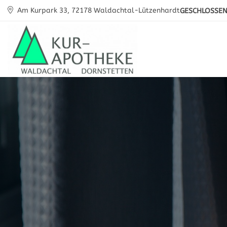
Am Kurpark 33, 72178 Waldachtal-Lützenhardt
GESCHLOSSE