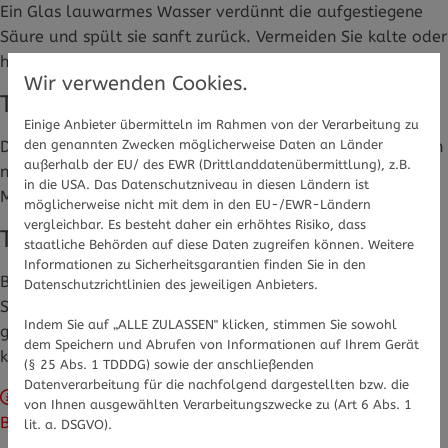
Ein Glas lauwarmes Wasser verdünnt die aufgestiegene
Säure und spült sie sanft zurück. Vermeiden Sie kalte oder
heiße Getränke, da diese zusätzlich reizen können.
Wir verwenden Cookies.
Tipp 3: Zuckerfreien Kaugummi kauen
Einige Anbieter übermitteln im Rahmen von der Verarbeitung zu
den genannten Zwecken möglicherweise Daten an Länder
Das Kauen regt die Speichelproduktion an. Speichel ist ein
außerhalb der EU/ des EWR (Drittlanddatenübermittlung), z.B.
natürlicher Säurepuffer und neutralisiert die aggressive
in die USA. Das Datenschutzniveau in diesen Ländern ist
Magensäure in der Speiseröhre.
möglicherweise nicht mit dem in den EU-/EWR-Ländern
vergleichbar. Es besteht daher ein erhöhtes Risiko, dass
Tipp 4: Eine reife Banane essen
staatliche Behörden auf diese Daten zugreifen können. Weitere
Informationen zu Sicherheitsgarantien finden Sie in den
Bananen enthalten natürliche Antazida und wirken als
Datenschutzrichtlinien des jeweiligen Anbieters.
Säurepuffer. Zusätzlich beruhigt die weiche Konsistenz die
Indem Sie auf „ALLE ZULASSEN" klicken, stimmen Sie sowohl
gereizte Schleimhaut. Wichtig: Essen Sie langsam und in
dem Speichern und Abrufen von Informationen auf Ihrem Gerät
kleinen Bissen.
(§ 25 Abs. 1 TDDDG) sowie der anschließenden
Datenverarbeitung für die nachfolgend dargestellten bzw. die
Das Einfügen von Bildern wird nicht unterstützt. Bitte
von Ihnen ausgewählten Verarbeitungszwecke zu (Art 6 Abs. 1
Bilder über die Mediathek hochladen und integrieren.
lit. a. DSGVO).