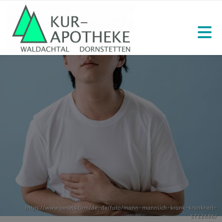
https://www.pexels.com/de-de/foto/mann-mannlich-krank-krankheit-
5712686/