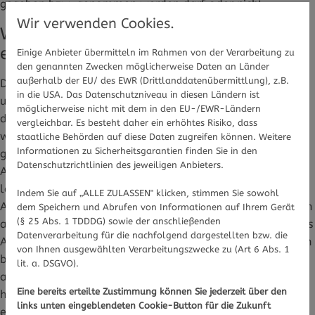
gegeben bzw. genommen werden darf oder nicht.
Wir verwenden Cookies.
Welches Medikament darf wann
eingenommen werden?
Einige Anbieter übermitteln im Rahmen von der Verarbeitung zu
den genannten Zwecken möglicherweise Daten an Länder
außerhalb der EU/ des EWR (Drittlanddatenübermittlung), z.B.
Die Empfehlungen werden getrennt für das erste, zweite
in die USA. Das Datenschutzniveau in diesen Ländern ist
und dritte Trimester angegeben, denn hier kann es sein,
möglicherweise nicht mit dem in den EU-/EWR-Ländern
dass in einem Trimester ein Schmerzmittel eingenommen
vergleichbar. Es besteht daher ein erhöhtes Risiko, dass
werden darf, in einem anderen jedoch nicht. Außerdem
staatliche Behörden auf diese Daten zugreifen können. Weitere
Informationen zu Sicherheitsgarantien finden Sie in den
gibt es Empfehlungen für die Stillzeit und eventuelle
Datenschutzrichtlinien des jeweiligen Anbieters.
Alternativen. Wenn eine Schwangere unter Schmerzen
leidet, gilt es jedoch zunächst, die Einnahme von
Indem Sie auf „ALLE ZULASSEN" klicken, stimmen Sie sowohl
Arzneimitteln mit der Gynäkologin oder dem Gynäkologen
dem Speichern und Abrufen von Informationen auf Ihrem Gerät
(§ 25 Abs. 1 TDDDG) sowie der anschließenden
abzusprechen. So ist zum Beispiel Acetylsalicylsäure - als
Datenverarbeitung für die nachfolgend dargestellten bzw. die
Aspirin oder ASS vertrieben - bei Embryotox für die ersten
von Ihnen ausgewählten Verarbeitungszwecke zu (Art 6 Abs. 1
beiden Trimester nicht als erste Wahl bei Schmerzmitteln
lit. a. DSGVO).
angegeben, im dritten Trimester sollte es, vor allem in
Eine bereits erteilte Zustimmung können Sie jederzeit über den
höherer Dosierung, besser nicht eingenommen werden, da
links unten eingeblendeten Cookie-Button für die Zukunft
es zu Nierenschäden des Babys kommen kann.