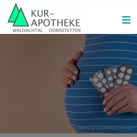
Foto:
Volodymyr Hryshchenko
,
Unsplash