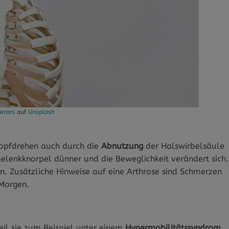
verani
auf
Unsplash
opfdrehen auch durch die
Abnutzung
der Halswirbelsäule
Gelenkknorpel dünner und die Beweglichkeit verändert sich.
Zusätzliche Hinweise auf eine Arthrose sind Schmerzen
 Morgen.
l sie zum Beispiel unter einem
Hypermobilitätssyndrom