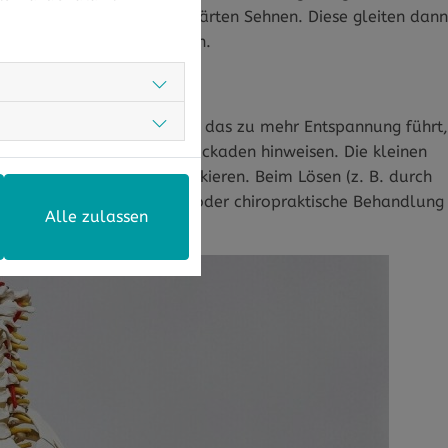
erkürzen Muskeln oder verhärten Sehnen. Diese gleiten dann
en dabei ein Knackgeräusch.
cken knacken zu lassen und das zu mehr Entspannung führt,
 Wirbel im Nacken oder Blockaden hinweisen. Die kleinen
erschoben sein oder blockieren. Beim Lösen (z. B. durch
 wäre eine osteopathische oder chiropraktische Behandlung
Alle zulassen