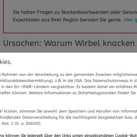
Sie haben Fragen zu Nackenbeschwerden oder Gesund
Expertinnen aus Ihrer Region beraten Sie gerne.
Hier 
Ursachen: Warum Wirbel knacken
Gasblasen in den Gelenken der Halswi
ies.
Eine häufige Ursache für knackende Gelenke ist die sogena
 im Rahmen von der Verarbeitung zu den genannten Zwecken möglicherwe
schützende Flüssigkeit (Synovialflüssigkeit), die bei Bew
ittlanddatenübermittlung), z.B. in die USA. Das Datenschutzniveau in d
Gasblasen in der Gelenkflüssigkeit bilden, die
beim Beweg
in den EU-/EWR-Ländern vergleichbar. Es besteht daher ein erhöhtes Ris
Dies ist meist unbedenklich und ist meistens auch die Urs
eifen können. Weitere Informationen zu Sicherheitsgarantien finden Sie 
Solange keine Schmerzen auftreten, ist das meistens har
" klicken, stimmen Sie sowohl dem Speichern und Abrufen von Informat
Verspannungen der Muskeln
hließenden Datenverarbeitung für die nachfolgend dargestellten bzw. 
 Abs. 1 lit. a. DSGVO).
Auch
Muskelverspannungen
sind oft der Grund für Knac
(Handynacken), ein eine
unergonomische Haltung
bei der
ung können Sie jederzeit über den links unten eingeblendeten Cookie-But