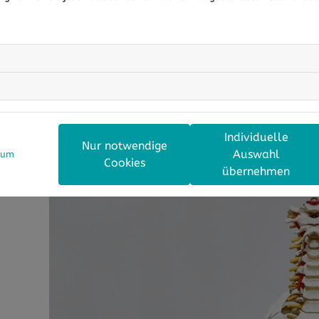
Schlafposition (z.B. durch ein unpassendes Kopfkissen) v
beim Bewegen ruckartig über die Knochen und verursach
Gelenkblockaden oder Fehlstellungen
Vor allem, wenn Sie das starke Bedürfnis haben, den Na
kann das Knacken auch auf eine leichte Fehlstellung der
Wirbelgelenke in der Nackenwirbelsäule können minimal v
Individuelle
abrupte Kopfbewegung
) entsteht dann ein Knacken. Hier
Nur notwendige
Auswahl
sum
sinnvoll.
Cookies
übernehmen