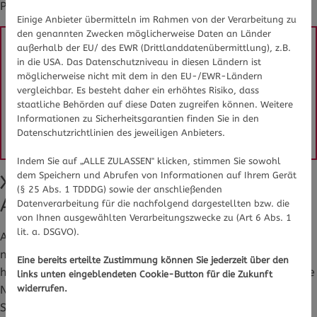
Paniksituationen gut wirken.
Einige Anbieter übermitteln im Rahmen von der Verarbeitung zu
den genannten Zwecken möglicherweise Daten an Länder
außerhalb der EU/ des EWR (Drittlanddatenübermittlung), z.B.
Sie haben Fragen zu Xanax oder
in die USA. Das Datenschutzniveau in diesen Ländern ist
Medikamenten/Wirkstoffen im Allgemeinen?
möglicherweise nicht mit dem in den EU-/EWR-Ländern
vergleichbar. Es besteht daher ein erhöhtes Risiko, dass
Gesundheits-Experten und -Expertinnen aus Ihrer
staatliche Behörden auf diese Daten zugreifen können. Weitere
Region beraten Sie gerne.
Hier gelangen Sie zur
Informationen zu Sicherheitsgarantien finden Sie in den
Expertensuche.
Datenschutzrichtlinien des jeweiligen Anbieters.
Indem Sie auf „ALLE ZULASSEN" klicken, stimmen Sie sowohl
dem Speichern und Abrufen von Informationen auf Ihrem Gerät
Xanax nur unter ärztlicher
(§ 25 Abs. 1 TDDDG) sowie der anschließenden
Aufsicht einnehmen
Datenverarbeitung für die nachfolgend dargestellten bzw. die
von Ihnen ausgewählten Verarbeitungszwecke zu (Art 6 Abs. 1
lit. a. DSGVO).
Allerdings sollte dies nur unter ärztlicher Aufsicht und
nicht über längere Zeit angewendet werden - denn Xanax
Eine bereits erteilte Zustimmung können Sie jederzeit über den
hat neben den erwünschten Wirkungen auch unerwünschte
links unten eingeblendeten Cookie-Button für die Zukunft
widerrufen.
Nebenwirkungen. Diese sind unter anderem Müdigkeit und
Schläfrigkeit, was auch zur Beeinträchtigung der