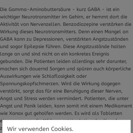
Die Gamma-Aminobuttersäure - kurz GABA - ist ein
wichtiger Neurotransmitter im Gehirn, er hemmt dort die
Aktivität von Nervenzellen. Benzodiazepine verstärken die
Wirkung dieses Neurotransmitters. Denn einen Mangel an
GABA kann zu Depressionen, verstärkten Angstzuständen
und sogar Epilepsie führen. Diese Angstzustände halten
lange an und sind nicht an ein konkretes Ereignis
gebunden. Die Patienten leiden allerdings sehr darunter,
machen sich dauernd Sorgen und spüren auch körperliche
Auswirkungen wie Schlaflosigkeit oder
Spannungskopfschmerzen. Wird die Wirkung dagegen
verstärkt, sorgt das für eine Beruhigung dieser Nerven,
Angst und Stress werden vermindert. Patienten, die unter
Angst und Panik leiden, kann somit mit einem Medikament
wie Xanax gut geholfen werden. Es wird als Tabletten
eingenommen, die Wirkung setzt relativ schnell und
zuverlässig ein und kann so auch in akuten Angst- und
Wir verwenden Cookies.