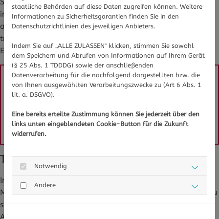
Skitour mitgenommen werden. Wer am Lift ansteht, kann
staatliche Behörden auf diese Daten zugreifen können. Weitere
in der Wartezeit kurz seinen Flüssigkeitshaushalt
Informationen zu Sicherheitsgarantien finden Sie in den
ausgleichen. Auch hier bietet es sich an, immer etwas zu
Datenschutzrichtlinien des jeweiligen Anbieters.
trinken im Rucksack zu haben. Neben Tee gibt es auch
Indem Sie auf „ALLE ZULASSEN" klicken, stimmen Sie sowohl
Elektrolyt-Getränke, die warm getrunken werden können.
dem Speichern und Abrufen von Informationen auf Ihrem Gerät
(§ 25 Abs. 1 TDDDG) sowie der anschließenden
Datenverarbeitung für die nachfolgend dargestellten bzw. die
von Ihnen ausgewählten Verarbeitungszwecke zu (Art 6 Abs. 1
Sie haben Fragen zu trinken beim Wintersport oder 
lit. a. DSGVO).
Lifestyle im Allgemeinen? Gesundheits-Experten und -
Expertinnen aus Ihrer Region beraten Sie gerne. 
Hier 
Eine bereits erteilte Zustimmung können Sie jederzeit über den
gelangen Sie zur Expertensuche.
links unten eingeblendeten Cookie-Button für die Zukunft
widerrufen.
Tagsüber lieber noch kein Alkohol
Notwendig
In der Mittagspause ist eine heiße Suppe eine gute
Andere
Möglichkeit, den Körper mit Flüssigkeit zu versorgen. Dazu
sind Wasser oder Apfelschorle das ideale Getränk. Auf
Alkohol sollten Wintersportlerinnen und Wintersportler