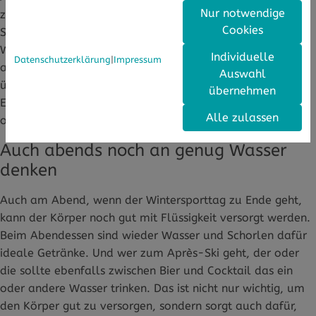
Nur notwendige
zumindest tagsüber noch verzichten. Es gibt auf der
Cookies
Skipiste zwar keine Promillegrenze, aber wer statt zum
Wasser zu Bier oder Glühwein greift, gefährdet sich und
Individuelle
Datenschutzerklärung
|
Impressum
andere Sportlerinnen und Sportler. Das Können wird
Auswahl
überschätzt, es wird zu schnell gefahren und falsche
übernehmen
Entscheidungen getroffen - das alles kann zu leichten
Alle zulassen
oder schweren Unfällen führen.
Auch abends noch an genug Wasser
denken
Auch am Abend, wenn der Wintersporttag zu Ende geht,
kann der Körper noch gut mit Flüssigkeit versorgt werden.
Beim Abendessen sind wieder Wasser und Schorlen dafür
ideale Getränke. Und wer zum Après-Ski geht, der oder
die sollte ebenfalls zwischen Bier und Cocktail das ein
oder andere Wasser trinken. Das ist nicht nur wichtig, um
den Körper gut zu versorgen, sondern sorgt auch dafür,