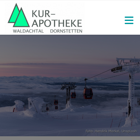
Foto:
Hendrik Morkel
,
Unsplash