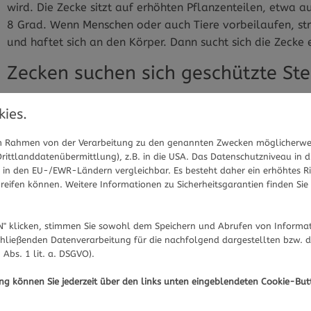
wird. Die Zecke sitzt auf erhöhten Pflanzenteilen, etwa 
8 Grad. Wenn Menschen oder auch Tiere vorbeilaufen, str
und haftet sich an den Körper. Dann sucht sich die Zecke
Zecken suchen sich geschützte Ste
Denn wenn die Zecke unbemerkt bleibt, ist die Chance, a
ies.
schlüpfen aus Eiern, sie wachsen von Larven zu Nymphen
ernähren. Vor allem nach der Paarung brauchen weibliche
 im Rahmen von der Verarbeitung zu den genannten Zwecken möglicherwe
Das Blutsaugen dauert bei Zecken ungefähr 2 bis 8 Tage,
ittlanddatenübermittlung), z.B. in die USA. Das Datenschutzniveau in d
in den EU-/EWR-Ländern vergleichbar. Es besteht daher ein erhöhtes Ris
krabbeln die Zecken gerne an den Kopf, zum Beispiel an
eifen können. Weitere Informationen zu Sicherheitsgarantien finden Sie 
die Achseln oder Armbeugen, in den Bauchnabel, den Geni
sich oder Kinder, die in der Natur unterwegs waren, sofor
Ort zum Stechen findet, läuft sie einige Zeit auf dem Kör
" klicken, stimmen Sie sowohl dem Speichern und Abrufen von Informat
hließenden Datenverarbeitung für die nachfolgend dargestellten bzw. 
Stich verhindert werden.
 Abs. 1 lit. a. DSGVO).
ung können Sie jederzeit über den links unten eingeblendeten Cookie-But
Sie haben Fragen zum Thema Zecken? Gesundheits-Experte
gerne. 
Hier gelangen Sie zur Expertensuche.