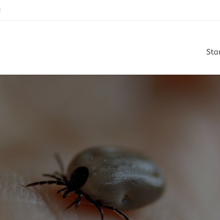
N
Sta