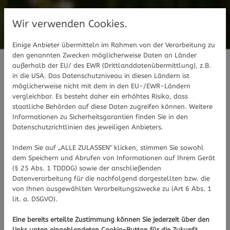
Wir verwenden Cookies.
Einige Anbieter übermitteln im Rahmen von der Verarbeitung zu
den genannten Zwecken möglicherweise Daten an Länder
außerhalb der EU/ des EWR (Drittlanddatenübermittlung), z.B.
Mit unseren Inhalten bieten wir
in die USA. Das Datenschutzniveau in diesen Ländern ist
möglicherweise nicht mit dem in den EU-/EWR-Ländern
Ihnen Mehrwert - weil uns Ihre
vergleichbar. Es besteht daher ein erhöhtes Risiko, dass
staatliche Behörden auf diese Daten zugreifen können. Weitere
Gesundheit am Herzen liegt.
Informationen zu Sicherheitsgarantien finden Sie in den
Datenschutzrichtlinien des jeweiligen Anbieters.
Indem Sie auf „ALLE ZULASSEN" klicken, stimmen Sie sowohl
Hier informieren wir Sie über diverse
dem Speichern und Abrufen von Informationen auf Ihrem Gerät
gesundheitliche Themen und die aktuellsten
(§ 25 Abs. 1 TDDDG) sowie der anschließenden
News aus unseren Apotheken.
Datenverarbeitung für die nachfolgend dargestellten bzw. die
von Ihnen ausgewählten Verarbeitungszwecke zu (Art 6 Abs. 1
lit. a. DSGVO).
Eine bereits erteilte Zustimmung können Sie jederzeit über den
links unten eingeblendeten Cookie-Button für die Zukunft