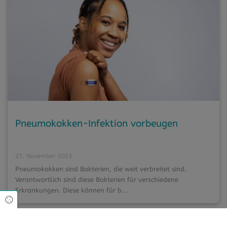
Pneumokokken-Infektion vorbeugen
27. November 2023
Pneumokokken sind Bakterien, die weit verbreitet sind.
Verantwortlich sind diese Bakterien für verschiedene
Erkrankungen. Diese können für b...
Cookie Einstellungen